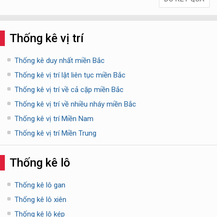
Thống kê vị trí
Thống kê duy nhất miền Bắc
Thống kê vị trí lật liên tục miền Bắc
Thống kê vị trí về cả cặp miền Bắc
Thống kê vị trí về nhiều nháy miền Bắc
Thống kê vị trí Miền Nam
Thống kê vị trí Miền Trung
Thống kê lô
Thống kê lô gan
Thống kê lô xiên
Thống kê lô kép