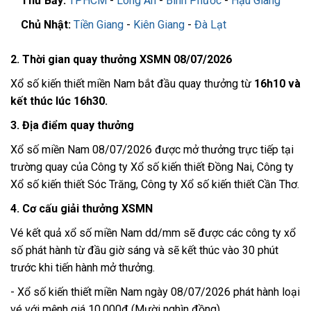
Thứ Bảy:
TPHCM
-
Long An
-
Bình Phước
-
Hậu Giang
Chủ Nhật:
Tiền Giang
-
Kiên Giang
-
Đà Lạt
2. Thời gian quay thưởng XSMN 08/07/2026
Xổ số kiến thiết miền Nam bắt đầu quay thưởng từ
16h10 và
kết thúc lúc 16h30.
3. Địa điểm quay thưởng
Xổ số miền Nam 08/07/2026 được mở thưởng trực tiếp tại
trường quay của Công ty Xổ số kiến thiết Đồng Nai, Công ty
Xổ số kiến thiết Sóc Trăng, Công ty Xổ số kiến thiết Cần Thơ.
4. Cơ cấu giải thưởng XSMN
Vé kết quả xổ số miền Nam dd/mm sẽ được các công ty xổ
số phát hành từ đầu giờ sáng và sẽ kết thúc vào 30 phút
trước khi tiến hành mở thưởng.
- Xổ số kiến thiết miền Nam ngày 08/07/2026 phát hành loại
vé với mệnh giá 10.000đ (Mười nghìn đồng)