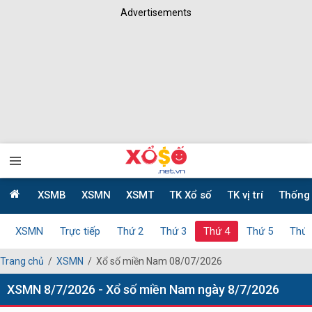
Advertisements
XSMB
XSMN
XSMT
TK Xổ số
TK vị trí
Thống
XSMN
Trực tiếp
Thứ 2
Thứ 3
Thứ 4
Thứ 5
Thứ 
Trang chủ
XSMN
Xổ số miền Nam 08/07/2026
XSMN 8/7/2026 - Xổ số miền Nam ngày 8/7/2026