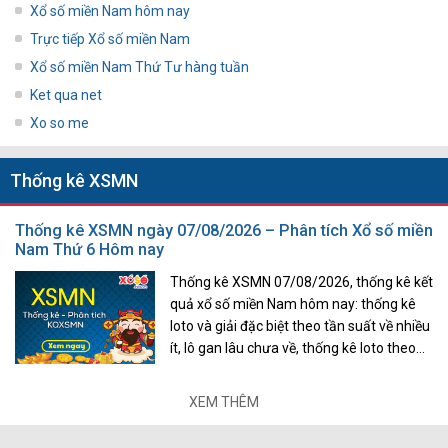
Xổ số miền Nam hôm nay
Trực tiếp Xổ số miền Nam
Xổ số miền Nam Thứ Tư hàng tuần
Ket qua net
Xo so me
Thống kê XSMN
Thống kê XSMN ngày 07/08/2026 – Phân tích Xổ số miền
Nam Thứ 6 Hôm nay
Thống kê XSMN 07/08/2026, thống kê kết
quả xổ số miền Nam hôm nay: thống kê
loto và giải đặc biệt theo tần suất về nhiều
ít, lô gan lâu chưa về, thống kê loto theo
đầu và đuôi, giải 8… nhằm mang đến cho
người chơi xổ số những thông tin cực kỳ
XEM THÊM
quan trọng, được cung cấp hoàn toàn
miễn phí bởi hệ thống công nghệ 4.0 hiện