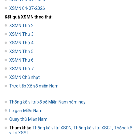
XSMN 04-07-2026
Kết quả XSMN theo thứ:
XSMN Thứ 2
XSMN Thứ 3
XSMN Thứ 4
XSMN Thứ 5
XSMN Thứ 6
XSMN Thứ 7
XSMN Chủ nhật
Trực tiếp Xổ số miền Nam
Thống kê vị trí xổ số Miền Nam hôm nay
Lô gan Miền Nam
Quay thử Miền Nam
Tham khảo
Thống kê vị trí XSDN,
Thống kê vị trí XSCT,
Thống kê
vị trí XSST