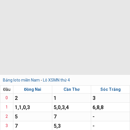
Bảng loto miền Nam
-
Lô XSMN thứ 4
Đầu
Đồng Nai
Cần Thơ
Sóc Trăng
2
1
3
0
1,1,0,3
5,0,3,4
6,8,8
1
5
7
-
2
7
5,3
-
3