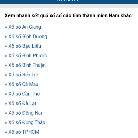
Xem nhanh kết quả xổ số các tỉnh thành miền Nam khác:
» Xổ số An Giang
» Xổ số Bình Dương
» Xổ số Bạc Liêu
» Xổ số Bình Phước
» Xổ số Bình Thuận
» Xổ số Bến Tre
» Xổ số Cà Mau
» Xổ số Cần Thơ
» Xổ số Đà Lạt
» Xổ số Đồng Nai
» Xổ số Đồng Tháp
» Xổ số TPHCM