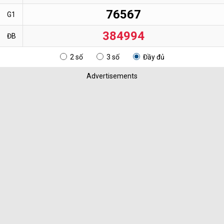
76567
G1
384994
ĐB
2 số
3 số
Đầy đủ
Advertisements