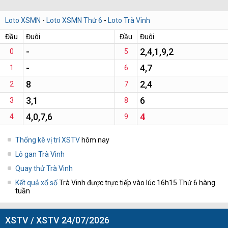
Loto XSMN
-
Loto XSMN Thứ 6
-
Loto Trà Vinh
Đầu
Đuôi
Đầu
Đuôi
-
2,4,1,9,2
0
5
-
4,7
1
6
8
2,4
2
7
3,1
6
3
8
4,0,7,6
4
4
9
Thống kê vị trí XSTV
hôm nay
Lô gan Trà Vinh
Quay thử Trà Vinh
Kết quả xổ số
Trà Vinh được trực tiếp vào lúc 16h15 Thứ 6 hàng
tuần
XSTV
/
XSTV 24/07/2026