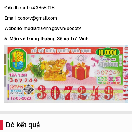
Điện thoại: 074.3868018
Email: xosotv@gmail.com
Website: media.travinh.gov.vn/xosotv
5. Mẫu vé trúng thưởng Xổ số Trà Vinh
Dò kết quả