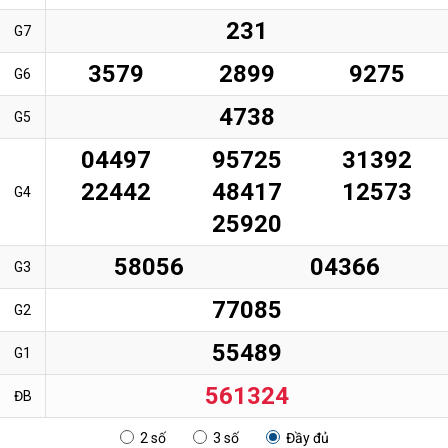
231
G7
3579
2899
9275
G6
4738
G5
04497
95725
31392
22442
48417
12573
G4
25920
58056
04366
G3
77085
G2
55489
G1
561324
ĐB
2 số
3 số
Đầy đủ