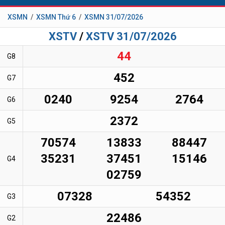
XSMN
XSMN Thứ 6
XSMN 31/07/2026
XSTV
/
XSTV 31/07/2026
44
G8
452
G7
0240
9254
2764
G6
2372
G5
70574
13833
88447
35231
37451
15146
G4
02759
07328
54352
G3
22486
G2