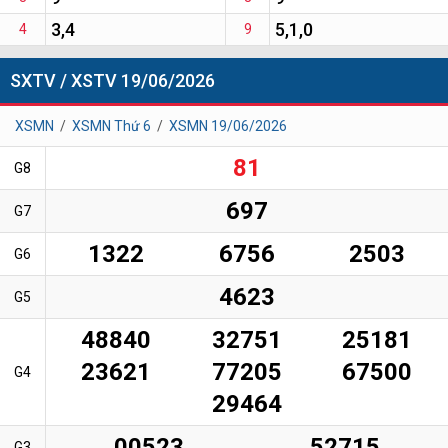
3,4
5,1,0
4
9
SXTV
/
XSTV 19/06/2026
XSMN
XSMN Thứ 6
XSMN 19/06/2026
81
G8
697
G7
1322
6756
2503
G6
4623
G5
48840
32751
25181
23621
77205
67500
G4
29464
00523
52715
G3