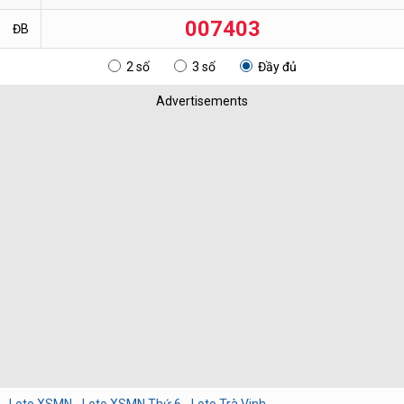
007403
ĐB
2 số
3 số
Đầy đủ
Advertisements