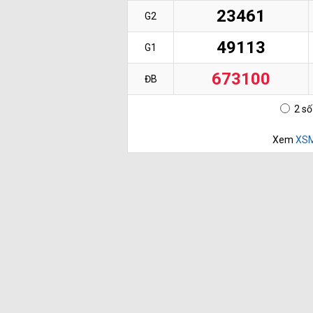
23461
G2
49113
G1
673100
ĐB
2 số
Xem
XSM