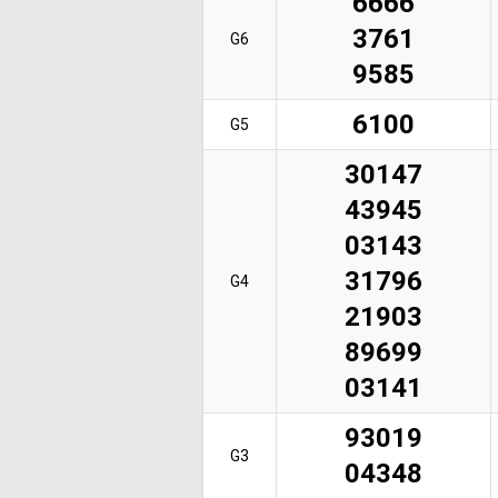
6666
3761
G6
9585
6100
G5
30147
43945
03143
31796
G4
21903
89699
03141
93019
G3
04348