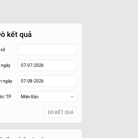
ò kết quả
 số
 ngày
n ngày
nh/ TP