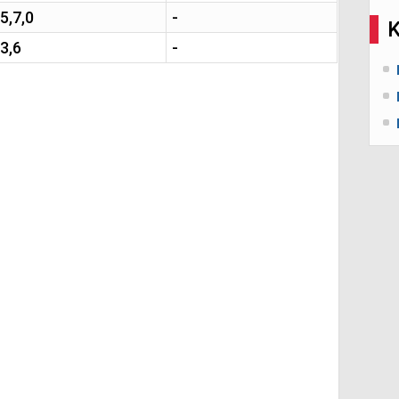
5,7,0
-
K
3,6
-