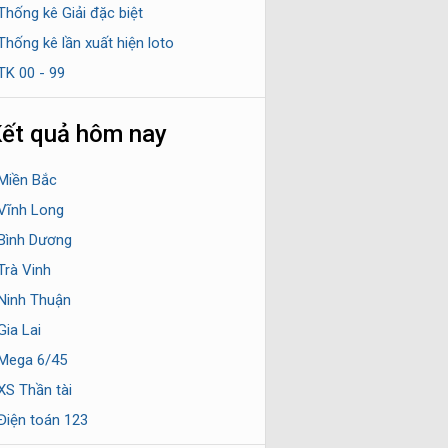
Thống kê Giải đặc biệt
Thống kê lần xuất hiện loto
TK 00 - 99
ết quả hôm nay
Miền Bắc
Vĩnh Long
Bình Dương
Trà Vinh
Ninh Thuận
Gia Lai
Mega 6/45
XS Thần tài
Điện toán 123