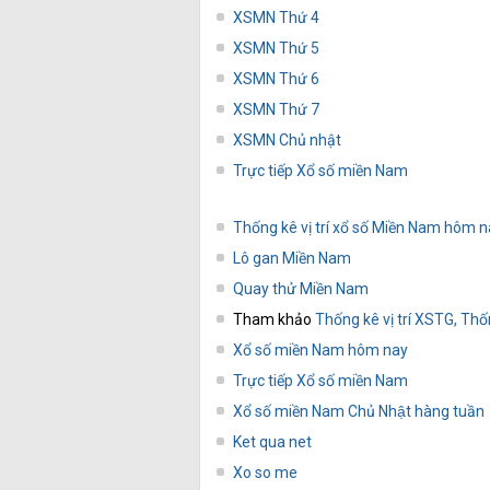
XSMN Thứ 4
XSMN Thứ 5
XSMN Thứ 6
XSMN Thứ 7
XSMN Chủ nhật
Trực tiếp Xổ số miền Nam
Thống kê vị trí xổ số Miền Nam hôm n
Lô gan Miền Nam
Quay thử Miền Nam
Tham khảo
Thống kê vị trí XSTG,
Thốn
Xổ số miền Nam hôm nay
Trực tiếp Xổ số miền Nam
Xổ số miền Nam Chủ Nhật hàng tuần
Ket qua net
Xo so me