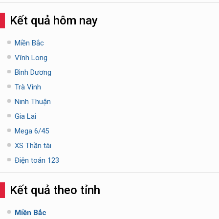
Kết quả hôm nay
Miền Bắc
Vĩnh Long
Bình Dương
Trà Vinh
Ninh Thuận
Gia Lai
Mega 6/45
XS Thần tài
Điện toán 123
Kết quả theo tỉnh
Miền Bắc