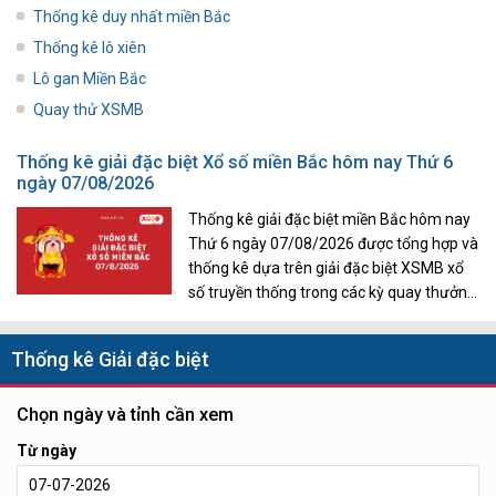
Thống kê duy nhất miền Bắc
Thống kê lô xiên
Lô gan Miền Bắc
Quay thử XSMB
Thống kê giải đặc biệt Xổ số miền Bắc hôm nay Thứ 6
ngày 07/08/2026
Thống kê giải đặc biệt miền Bắc hôm nay
Thứ 6 ngày 07/08/2026 được tổng hợp và
thống kê dựa trên giải đặc biệt XSMB xổ
số truyền thống trong các kỳ quay thưởng
của các ngày trước, tuần trước, tháng
trước, các năm trước
Thống kê Giải đặc biệt
Chọn ngày và tỉnh cần xem
Từ ngày