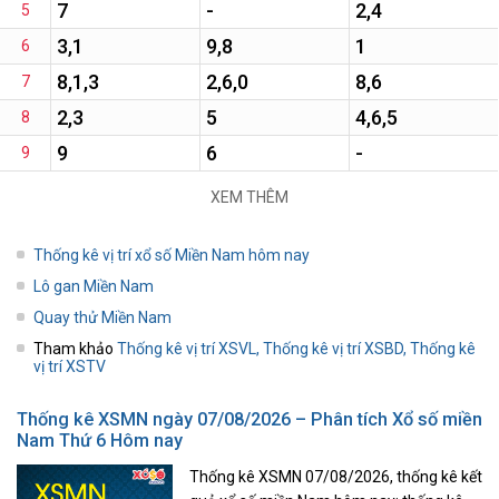
7
-
2,4
5
3,1
9,8
1
6
8,1,3
2,6,0
8,6
7
2,3
5
4,6,5
8
9
6
-
9
XEM THÊM
Thống kê vị trí xổ số Miền Nam hôm nay
Lô gan Miền Nam
Quay thử Miền Nam
Tham khảo
Thống kê vị trí XSVL,
Thống kê vị trí XSBD,
Thống kê
vị trí XSTV
Thống kê XSMN ngày 07/08/2026 – Phân tích Xổ số miền
Nam Thứ 6 Hôm nay
Thống kê XSMN 07/08/2026, thống kê kết