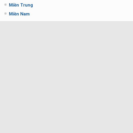
Miền Trung
Miền Nam