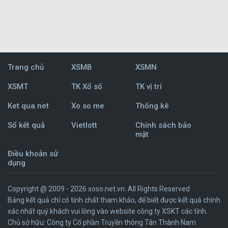
Trang chủ
XSMB
XSMN
XSMT
TK Xổ số
TK vị trí
Ket qua net
Xo so me
Thống kê
Sổ kết quả
Vietlott
Chính sách bảo
mật
Điều khoản sử
dụng
Copyright @ 2009 - 2026 xoso.net.vn. All Rights Reserved
Bảng kết quả chỉ có tính chất tham khảo, để biết được kết quả chính
xác nhất quý khách vui lòng vào website công ty XSKT các tỉnh.
Chủ sở hữu: Công ty Cổ phần Truyền thông Tân Thành Nam