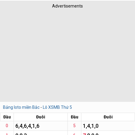
Advertisements
Bảng loto miền Bắc
-
Lô XSMB Thứ 5
Đầu
Đuôi
Đầu
Đuôi
6,4,6,4,1,6
1,4,1,0
0
5