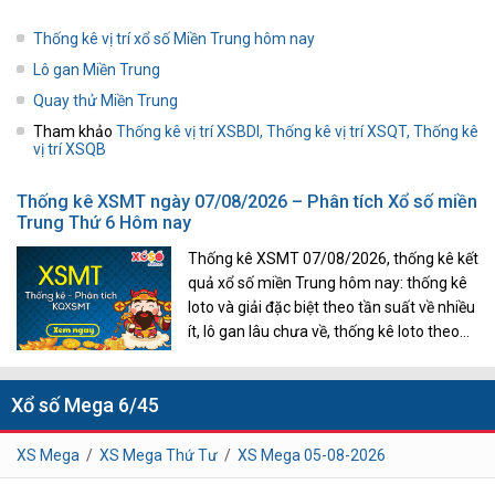
Thống kê vị trí xổ số Miền Trung hôm nay
Lô gan Miền Trung
Quay thử Miền Trung
Tham khảo
Thống kê vị trí XSBDI,
Thống kê vị trí XSQT,
Thống kê
vị trí XSQB
Thống kê XSMT ngày 07/08/2026 – Phân tích Xổ số miền
Trung Thứ 6 Hôm nay
Thống kê XSMT 07/08/2026, thống kê kết
quả xổ số miền Trung hôm nay: thống kê
loto và giải đặc biệt theo tần suất về nhiều
ít, lô gan lâu chưa về, thống kê loto theo
đầu và đuôi, giải 8… nhằm mang đến cho
người chơi xổ số những thông tin cực kỳ
Xổ số Mega 6/45
quan trọng, được cung cấp hoàn toàn
miễn phí bởi hệ thống công nghệ 4.0 hiện
đại của Xoso.net.vn.
XS Mega
XS Mega Thứ Tư
XS Mega 05-08-2026