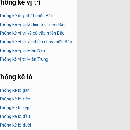
hống kê vị trí
Thống kê duy nhất miền Bắc
Thống kê vị trí lật liên tục miền Bắc
Thống kê vị trí về cả cặp miền Bắc
Thống kê vị trí về nhiều nháy miền Bắc
Thống kê vị trí Miền Nam
Thống kê vị trí Miền Trung
hống kê lô
Thống kê lô gan
Thống kê lô xiên
Thống kê lô kép
Thống kê lô đầu
Thống kê lô đuôi