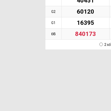
40451
60120
G2
16395
G1
840173
ĐB
2 số