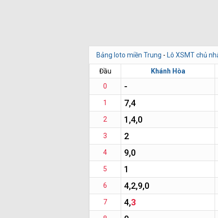
Bảng loto miền Trung
-
Lô XSMT chủ nh
Đầu
Khánh Hòa
-
0
7,4
1
1,4,0
2
2
3
9,0
4
1
5
4,2,9,0
6
4,
3
7