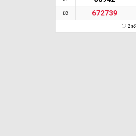
672739
ĐB
2 số