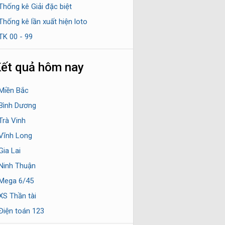
Thống kê Giải đặc biệt
Thống kê lần xuất hiện loto
TK 00 - 99
ết quả hôm nay
Miền Bắc
Bình Dương
Trà Vinh
Vĩnh Long
Gia Lai
Ninh Thuận
Mega 6/45
XS Thần tài
Điện toán 123