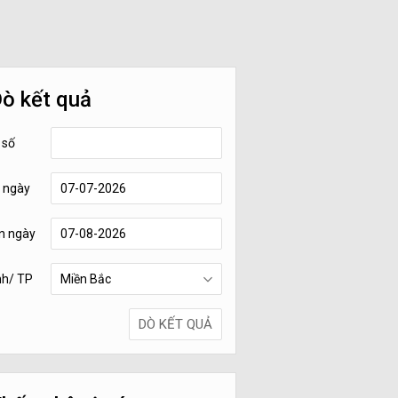
ò kết quả
 số
 ngày
n ngày
nh/ TP