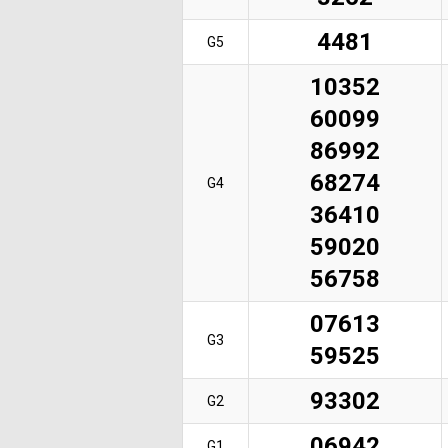
4481
G5
10352
60099
86992
68274
G4
36410
59020
56758
07613
G3
59525
93302
G2
06942
G1