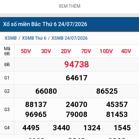
trước, các năm trước
XEM THÊM
Xổ số miền Bắc Thứ 6 24/07/2026
XSMB
XSMB Thứ 6
XSMB 24/07/2026
Mã
5DV
3DV
2DV
7DV
10DV
4DV
ĐB
94738
ĐB
64617
G1
66080
86525
G2
88137
24070
45357
G3
96965
79008
81453
4495
3440
1324
1545
G4