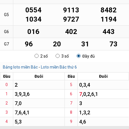
0554
9113
8482
G5
1034
9727
1194
016
402
443
G6
96
20
31
73
G7
2 số
3 số
Đầy đủ
Bảng loto miền Bắc
-
Loto miền Bắc thứ 6
Đầu
Đuôi
Đầu
Đuôi
2
0,3,4
0
5
3,9,3,6
7
,0,2,6,1
1
6
7,0
3
2
7
7,6,4,1
1,3,2
3
8
5,3
4,6
4
9