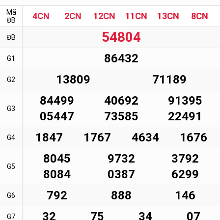
Mã
4CN
2CN
12CN
11CN
13CN
8CN
ĐB
54804
ĐB
86432
G1
13809
71189
G2
84499
40692
91395
G3
05447
73585
22491
1847
1767
4634
1676
G4
8045
9732
3792
G5
8084
0387
6299
792
888
146
G6
32
75
34
07
G7