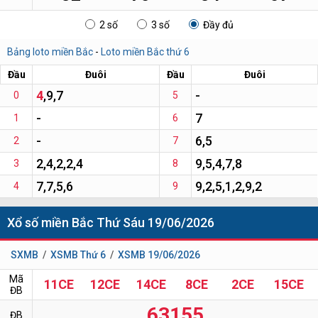
2 số
3 số
Đầy đủ
Bảng loto miền Bắc
-
Loto miền Bắc thứ 6
Đầu
Đuôi
Đầu
Đuôi
4
,9,7
-
0
5
-
7
1
6
-
6,5
2
7
2,4,2,2,4
9,5,4,7,8
3
8
7,7,5,6
9,2,5,1,2,9,2
4
9
Xổ số miền Bắc Thứ Sáu 19/06/2026
SXMB
XSMB Thứ 6
XSMB 19/06/2026
Mã
11CE
12CE
14CE
8CE
2CE
15CE
ĐB
63155
ĐB