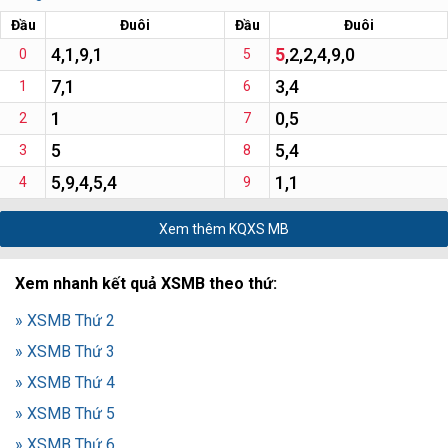
Đầu
Đuôi
Đầu
Đuôi
4,1,9,1
5
,2,2,4,9,0
0
5
7,1
3,4
1
6
1
0,5
2
7
5
5,4
3
8
5,9,4,5,4
1,1
4
9
Xem thêm KQXS MB
Xem nhanh kết quả XSMB theo thứ:
» XSMB Thứ 2
» XSMB Thứ 3
» XSMB Thứ 4
» XSMB Thứ 5
» XSMB Thứ 6