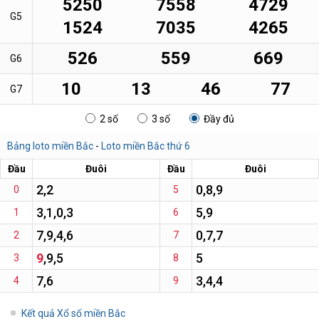
5250
7558
4729
G5
1524
7035
4265
526
559
669
G6
10
13
46
77
G7
2 số
3 số
Đầy đủ
Bảng loto miền Bắc
-
Loto miền Bắc thứ 6
Đầu
Đuôi
Đầu
Đuôi
2,2
0,8,9
0
5
3,1,0,3
5,9
1
6
7,9,4,6
0,7,7
2
7
9
,9,5
5
3
8
7,6
3,4,4
4
9
Kết quả Xổ số miền Bắc