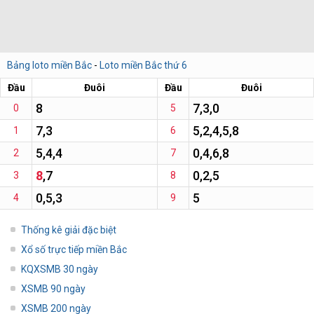
Bảng loto miền Bắc
-
Loto miền Bắc thứ 6
Đầu
Đuôi
Đầu
Đuôi
8
7,3,0
0
5
7,3
5,2,4,5,8
1
6
5,4,4
0,4,6,8
2
7
8
,7
0,2,5
3
8
0,5,3
5
4
9
Thống kê giải đặc biệt
Xổ số trực tiếp miền Bắc
KQXSMB 30 ngày
XSMB 90 ngày
XSMB 200 ngày