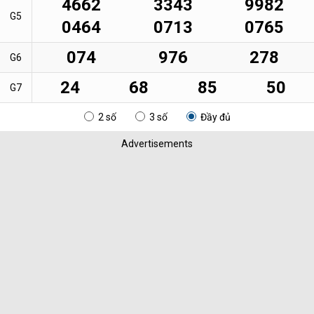
4662
3343
9982
G5
0464
0713
0765
074
976
278
G6
24
68
85
50
G7
2 số
3 số
Đầy đủ
Advertisements