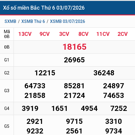
Xổ số miền Bắc Thứ 6 03/07/2026
SXMB
XSMB Thứ 6
XSMB 03/07/2026
Mã
13CV
9CV
3CV
8CV
11CV
2CV
ĐB
18165
ĐB
26965
G1
12215
36248
G2
64733
85281
24897
G3
21858
21724
74653
3919
1651
4954
7252
G4
2921
9715
3310
G5
9232
2561
9734