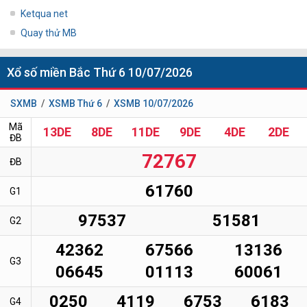
Ketqua net
Quay thử MB
Xổ số miền Bắc Thứ 6 10/07/2026
SXMB
XSMB Thứ 6
XSMB 10/07/2026
Mã
13DE
8DE
11DE
9DE
4DE
2DE
ĐB
72767
ĐB
61760
G1
97537
51581
G2
42362
67566
13136
G3
06645
01113
60061
0250
4119
6753
6183
G4