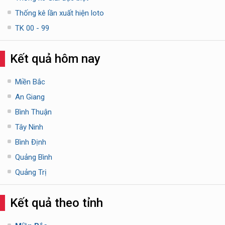
Thống kê lần xuất hiện loto
TK 00 - 99
Kết quả hôm nay
Miền Bắc
An Giang
Bình Thuận
Tây Ninh
Bình Định
Quảng Bình
Quảng Trị
Kết quả theo tỉnh