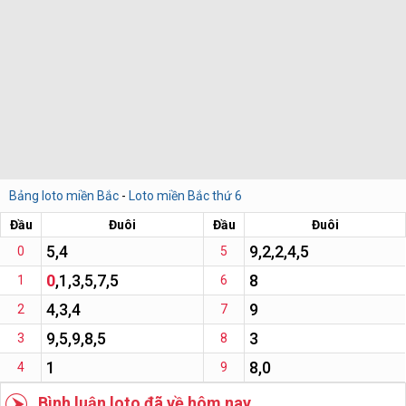
Bảng loto miền Bắc
-
Loto miền Bắc thứ 6
Đầu
Đuôi
Đầu
Đuôi
5,4
9,2,2,4,5
0
5
0
,1,3,5,7,5
8
1
6
4,3,4
9
2
7
9,5,9,8,5
3
3
8
1
8,0
4
9
Bình luận loto đã về hôm nay