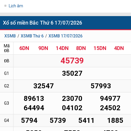
Lịch âm
Xổ số miền Bắc Thứ 6 17/07/2026
XSMB
XSMB Thứ 6
XSMB 17/07/2026
Mã
6DN
9DN
14DN
8DN
15DN
4DN
ĐB
45739
ĐB
35027
G1
32547
57993
G2
89613
23070
94977
G3
64494
04102
24502
5794
5739
5411
1885
G4