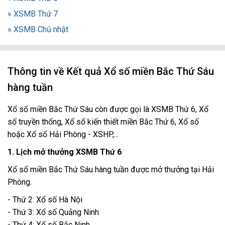
» XSMB Thứ 7
» XSMB Chủ nhật
Thông tin về Kết quả Xổ số miền Bắc Thứ Sáu
hàng tuần
Xổ số miền Bắc Thứ Sáu còn được gọi là XSMB Thứ 6, Xổ
số truyền thống, Xổ số kiến thiết miền Bắc Thứ 6, Xổ số
hoặc Xổ số Hải Phòng - XSHP,...
1. Lịch mở thưởng XSMB Thứ 6
Xổ số miền Bắc Thứ Sáu hàng tuần được mở thưởng tại Hải
Phòng.
- Thứ 2: Xổ số Hà Nội
- Thứ 3: Xổ số Quảng Ninh
- Thứ 4: Xổ số Bắc Ninh