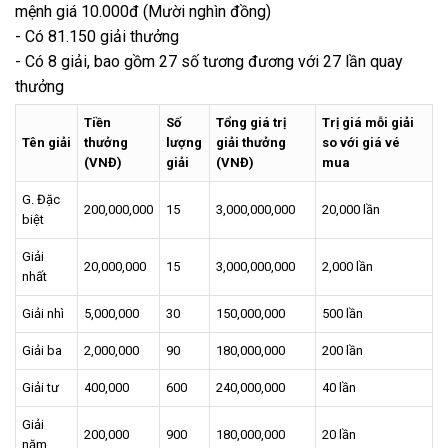
mệnh giá 10.000đ (Mười nghìn đồng)
- Có 81.150 giải thưởng
- Có 8 giải, bao gồm 27 số tương đương với 27 lần quay
thưởng
Tiền
Số
Tổng giá trị
Trị giá mỗi giải
Tên giải
thưởng
lượng
giải thưởng
so với giá vé
(VNĐ)
giải
(VNĐ)
mua
G. Đặc
200,000,000
15
3,000,000,000
20,000 lần
biệt
Giải
20,000,000
15
3,000,000,000
2,000 lần
nhất
Giải nhì
5,000,000
30
150,000,000
500 lần
Giải ba
2,000,000
90
180,000,000
200 lần
Giải tư
400,000
600
240,000,000
40 lần
Giải
200,000
900
180,000,000
20 lần
năm