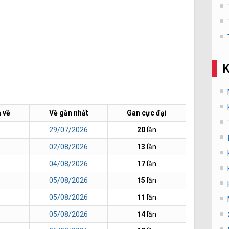
K
 về
Về gần nhất
Gan cực đại
29/07/2026
20
lần
02/08/2026
13
lần
04/08/2026
17
lần
05/08/2026
15
lần
05/08/2026
11
lần
05/08/2026
14
lần