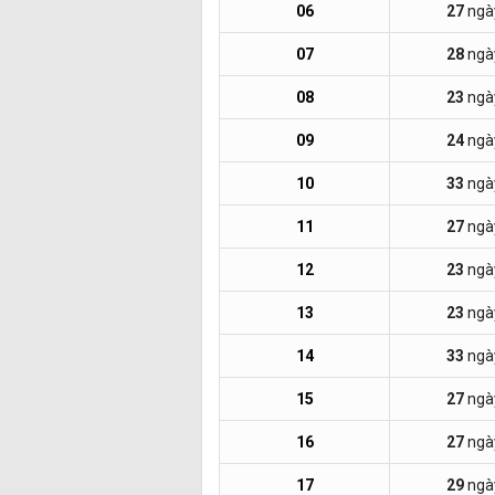
06
27
ngà
07
28
ngà
08
23
ngà
09
24
ngà
10
33
ngà
11
27
ngà
12
23
ngà
13
23
ngà
14
33
ngà
15
27
ngà
16
27
ngà
17
29
ngà