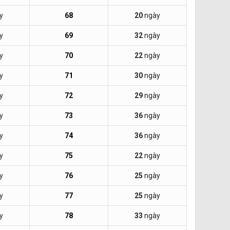
y
68
20
ngày
y
69
32
ngày
y
70
22
ngày
y
71
30
ngày
y
72
29
ngày
y
73
36
ngày
y
74
36
ngày
y
75
22
ngày
y
76
25
ngày
y
77
25
ngày
y
78
33
ngày