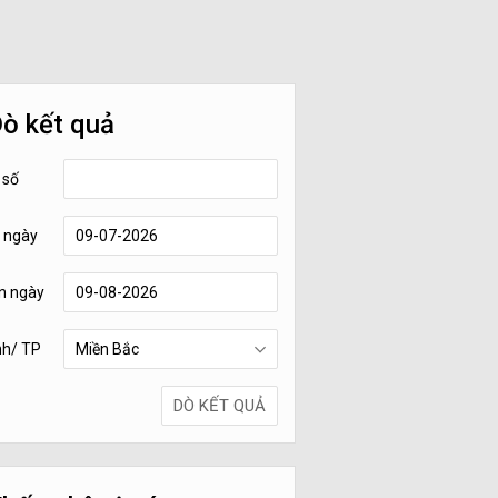
ò kết quả
 số
 ngày
n ngày
nh/ TP