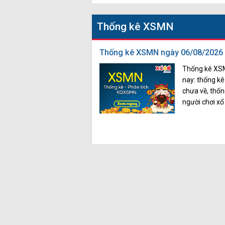
Thống kê XSMN
Thống kê XSMN ngày 06/08/2026 
Thống kê XSM
nay: thống kê 
chưa về, thốn
người chơi xổ
hoàn toàn miễ