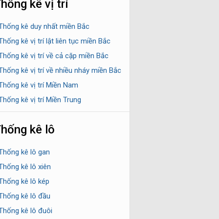
hống kê vị trí
Thống kê duy nhất miền Bắc
Thống kê vị trí lật liên tục miền Bắc
Thống kê vị trí về cả cặp miền Bắc
Thống kê vị trí về nhiều nháy miền Bắc
Thống kê vị trí Miền Nam
Thống kê vị trí Miền Trung
hống kê lô
Thống kê lô gan
Thống kê lô xiên
Thống kê lô kép
Thống kê lô đầu
Thống kê lô đuôi