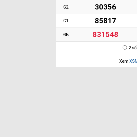
30356
G2
85817
G1
831548
ĐB
2 số
Xem
XSM