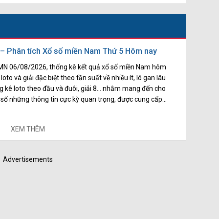
– Phân tích Xổ số miền Nam Thứ 5 Hôm nay
N 06/08/2026, thống kê kết quả xổ số miền Nam hôm
loto và giải đặc biệt theo tần suất về nhiều ít, lô gan lâu
g kê loto theo đầu và đuôi, giải 8… nhằm mang đến cho
 số những thông tin cực kỳ quan trọng, được cung cấp
n phí bởi hệ thống công nghệ 4.0 hiện đại của Xoso.net.vn.
XEM THÊM
Advertisements