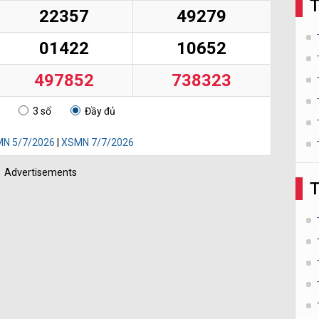
T
22357
49279
01422
10652
497852
738323
3 số
Đầy đủ
N 5/7/2026
|
XSMN 7/7/2026
Advertisements
T