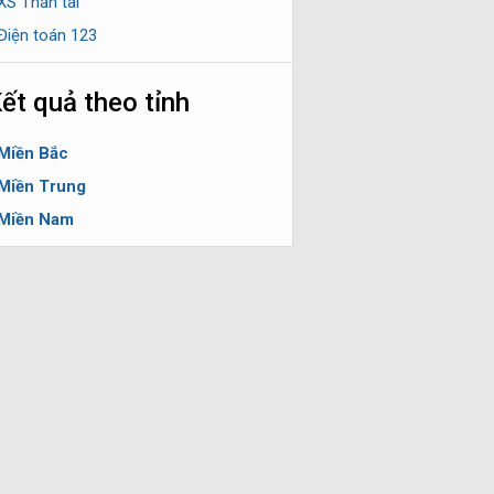
XS Thần tài
Điện toán 123
ết quả theo tỉnh
Miền Bắc
Miền Trung
Miền Nam