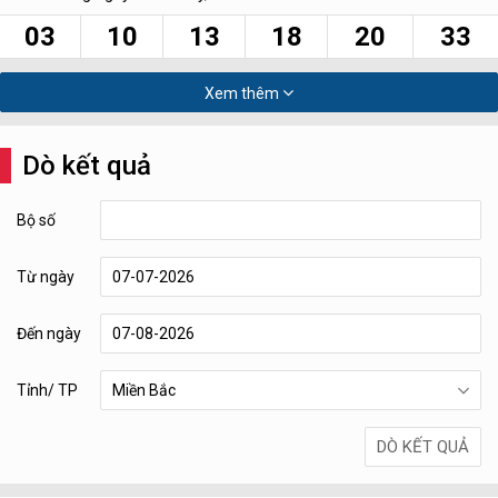
03
10
13
18
20
33
Xem thêm
Dò kết quả
Bộ số
Từ ngày
Đến ngày
Tỉnh/ TP