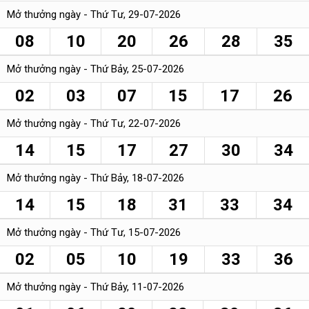
Mở thưởng ngày - Thứ Tư, 29-07-2026
08
10
20
26
28
35
Mở thưởng ngày - Thứ Bảy, 25-07-2026
02
03
07
15
17
26
Mở thưởng ngày - Thứ Tư, 22-07-2026
14
15
17
27
30
34
Mở thưởng ngày - Thứ Bảy, 18-07-2026
14
15
18
31
33
34
Mở thưởng ngày - Thứ Tư, 15-07-2026
02
05
10
19
33
36
Mở thưởng ngày - Thứ Bảy, 11-07-2026