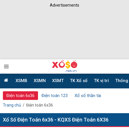
Advertisements
XSMB
XSMN
XSMT
TK Xổ số
TK vị trí
Thống
Điện toán 6x36
Điện toán 123
Xổ số thần tài
Trang chủ
Điện toán 6x36
Xổ Số Điện Toán 6x36 - KQXS Điện Toán 6X36