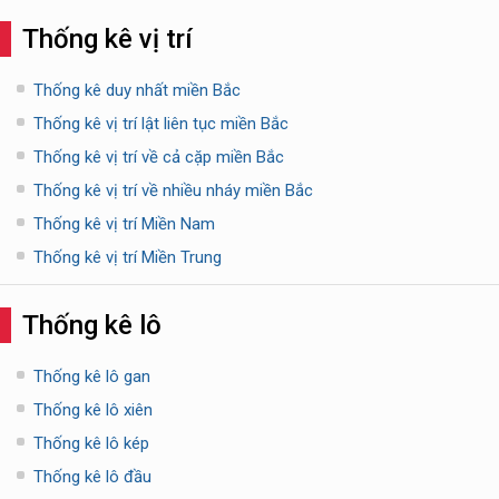
Thống kê vị trí
Thống kê duy nhất miền Bắc
Thống kê vị trí lật liên tục miền Bắc
Thống kê vị trí về cả cặp miền Bắc
Thống kê vị trí về nhiều nháy miền Bắc
Thống kê vị trí Miền Nam
Thống kê vị trí Miền Trung
Thống kê lô
Thống kê lô gan
Thống kê lô xiên
Thống kê lô kép
Thống kê lô đầu