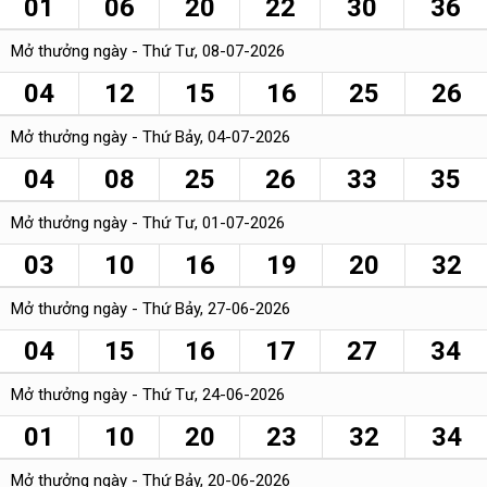
01
06
20
22
30
36
Mở thưởng ngày - Thứ Tư, 08-07-2026
04
12
15
16
25
26
Mở thưởng ngày - Thứ Bảy, 04-07-2026
04
08
25
26
33
35
Mở thưởng ngày - Thứ Tư, 01-07-2026
03
10
16
19
20
32
Mở thưởng ngày - Thứ Bảy, 27-06-2026
04
15
16
17
27
34
Mở thưởng ngày - Thứ Tư, 24-06-2026
01
10
20
23
32
34
Mở thưởng ngày - Thứ Bảy, 20-06-2026