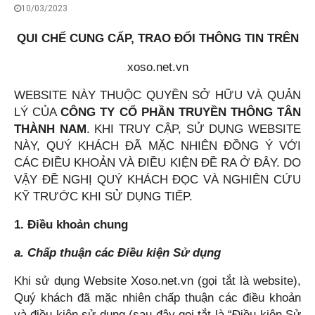
10/03/2023
QUI CHẾ CUNG CẤP, TRAO ĐỔI THÔNG TIN TRÊN
xoso.net.vn
WEBSITE NÀY THUỘC QUYỀN SỞ HỮU VÀ QUẢN
LÝ CỦA
CÔNG TY CỔ PHẦN TRUYỀN THÔNG TÂN
THÀNH NAM
. KHI TRUY CẬP, SỬ DỤNG WEBSITE
NÀY, QUÝ KHÁCH ĐÃ MẶC NHIÊN ĐỒNG Ý VỚI
CÁC ĐIỀU KHOẢN VÀ ĐIỀU KIỆN ĐỀ RA Ở ĐÂY. DO
VẬY ĐỀ NGHỊ QUÝ KHÁCH ĐỌC VÀ NGHIÊN CỨU
KỸ TRƯỚC KHI SỬ DỤNG TIẾP.
1. Điều khoản chung
a. Chấp thuận các Điều kiện Sử dụng
Khi sử dụng Website Xoso.net.vn (gọi tắt là website),
Quý khách đã mặc nhiên chấp thuận các điều khoản
và điều kiện sử dụng (sau đây gọi tắt là “Điều kiện Sử