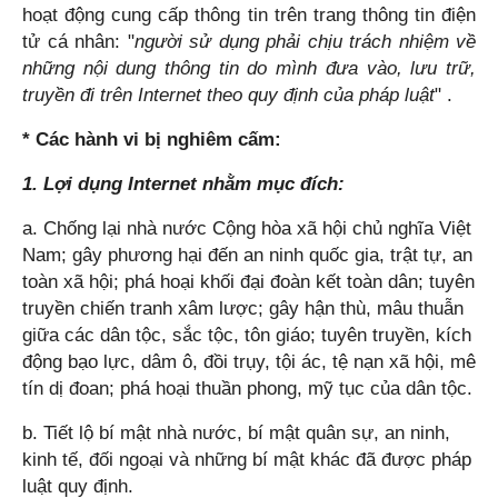
hoạt động cung cấp thông tin trên trang thông tin điện
tử cá nhân: "
người sử dụng phải chịu trách nhiệm về
những nội dung thông tin do mình đưa vào, lưu trữ,
truyền đi trên Internet theo quy định của pháp luật
" .
* Các hành vi bị nghiêm cấm:
1. Lợi dụng Internet nhằm mục đích:
a. Chống lại nhà nước Cộng hòa xã hội chủ nghĩa Việt
Nam; gây phương hại đến an ninh quốc gia, trật tự, an
toàn xã hội; phá hoại khối đại đoàn kết toàn dân; tuyên
truyền chiến tranh xâm lược; gây hận thù, mâu thuẫn
giữa các dân tộc, sắc tộc, tôn giáo; tuyên truyền, kích
động bạo lực, dâm ô, đồi trụy, tội ác, tệ nạn xã hội, mê
tín dị đoan; phá hoại thuần phong, mỹ tục của dân tộc.
b. Tiết lộ bí mật nhà nước, bí mật quân sự, an ninh,
kinh tế, đối ngoại và những bí mật khác đã được pháp
luật quy định.