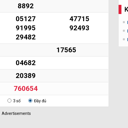
8892
K
05127
47715
91995
92493
29482
17565
04682
20389
760654
3 số
Đầy đủ
Advertisements