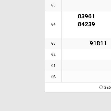
G5
83961
84239
G4
91811
G3
G2
G1
ĐB
2 số