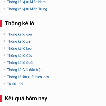
Thống kê vị trí Miền Nam
Thống kê vị trí Miền Trung
Thống kê lô
Thống kê lô gan
Thống kê lô xiên
Thống kê lô kép
Thống kê lô đầu
Thống kê lô đuôi
Thống kê Giải đặc biệt
Thống kê lần xuất hiện loto
TK 00 - 99
Kết quả hôm nay