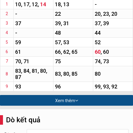
10, 17, 12,
1
4
18, 13
-
1
-
22
20, 23, 20
2
37
39, 31
37, 39
3
-
48
44
4
59
57, 53
52
5
61
66, 62, 65
6
0
, 60
6
70, 71
75
74, 73
7
83, 84, 81, 80,
83, 80, 85
80
8
87
93
96
99, 93, 92
9
Xem thêm
Dò kết quả