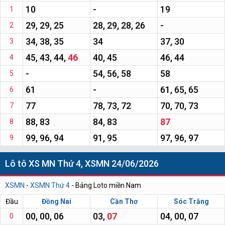
10
-
19
1
29, 29, 25
28, 29, 28, 26
-
2
34, 38, 35
34
37, 30
3
45, 43, 44,
4
6
40, 45
46, 44
4
-
54, 56, 58
58
5
61
-
61, 65, 65
6
77
78, 73, 72
70, 70, 73
7
88, 83
84, 83
8
7
8
99, 96, 94
91, 95
97, 96, 97
9
Lô tô XS MN Thứ 4,
XSMN 24/06/2026
XSMN
-
XSMN Thứ 4
-
Bảng Loto miền Nam
Đầu
Đồng Nai
Cần Thơ
Sóc Trăng
00, 00, 06
03,
0
7
04, 00, 07
0