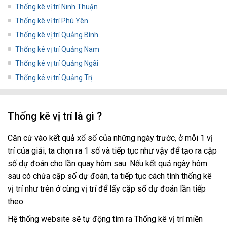
Thống kê vị trí Ninh Thuận
Thống kê vị trí Phú Yên
Thống kê vị trí Quảng Bình
Thống kê vị trí Quảng Nam
Thống kê vị trí Quảng Ngãi
Thống kê vị trí Quảng Trị
Thống kê vị trí là gì ?
Căn cứ vào kết quả xổ số của những ngày trước, ở mỗi 1 vị
trí của giải, ta chọn ra 1 số và tiếp tục như vậy để tạo ra cặp
số dự đoán cho lần quay hôm sau. Nếu kết quả ngày hôm
sau có chứa cặp số dự đoán, ta tiếp tục cách tính thống kê
vị trí như trên ở cùng vị trí để lấy cặp số dự đoán lần tiếp
theo.
Hệ thống website sẽ tự động tìm ra Thống kê vị trí miền