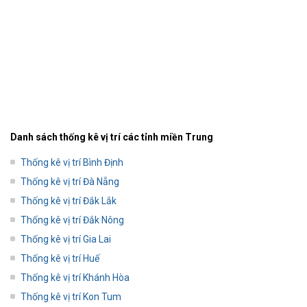
Danh sách thống kê vị trí các tỉnh miền Trung
Thống kê vị trí Bình Định
Thống kê vị trí Đà Nẵng
Thống kê vị trí Đắk Lắk
Thống kê vị trí Đắk Nông
Thống kê vị trí Gia Lai
Thống kê vị trí Huế
Thống kê vị trí Khánh Hòa
Thống kê vị trí Kon Tum