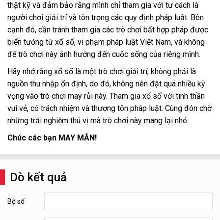
thật kỹ và đảm bảo rằng mình chỉ tham gia với tư cách là
người chơi giải trí và tôn trọng các quy định pháp luật. Bên
cạnh đó, cần tránh tham gia các trò chơi bất hợp pháp được
biến tướng từ xổ số, vi phạm pháp luật Việt Nam, và không
để trò chơi này ảnh hưởng đến cuộc sống của riêng mình.
Hãy nhớ rằng xổ số là một trò chơi giải trí, không phải là
nguồn thu nhập ổn định, do đó, không nên đặt quá nhiều kỳ
vọng vào trò chơi may rủi này. Tham gia xổ số với tinh thần
vui vẻ, có trách nhiệm và thượng tôn pháp luật. Cùng đón chờ
những trải nghiệm thú vị mà trò chơi này mang lại nhé.
Chúc các bạn MAY MẮN!
Dò kết quả
Bộ số