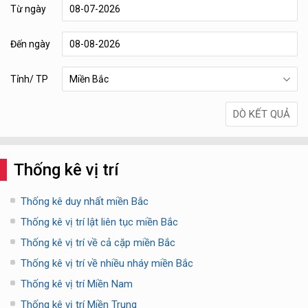
Từ ngày
Đến ngày
Tỉnh/ TP
Thống kê vị trí
Thống kê duy nhất miền Bắc
Thống kê vị trí lật liên tục miền Bắc
Thống kê vị trí về cả cặp miền Bắc
Thống kê vị trí về nhiều nháy miền Bắc
Thống kê vị trí Miền Nam
Thống kê vị trí Miền Trung