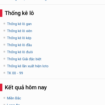
Thống kê lô
Thống kê lô gan
Thống kê lô xiên
Thống kê lô kép
Thống kê lô đầu
Thống kê lô đuôi
Thống kê Giải đặc biệt
Thống kê lần xuất hiện loto
TK 00 - 99
Kết quả hôm nay
Miền Bắc