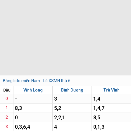
Bảng loto miền Nam
-
Lô XSMN thứ 6
Đầu
Vĩnh Long
Bình Dương
Trà Vinh
-
3
1,4
0
8,3
5,2
1,4,7
1
0
2,2,1
8,5
2
0,3,6,4
4
0,1,3
3