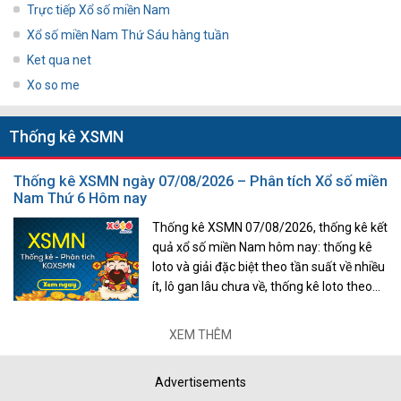
Trực tiếp Xổ số miền Nam
Xổ số miền Nam Thứ Sáu hàng tuần
Ket qua net
Xo so me
Thống kê XSMN
Thống kê XSMN ngày 07/08/2026 – Phân tích Xổ số miền
Nam Thứ 6 Hôm nay
Thống kê XSMN 07/08/2026, thống kê kết
quả xổ số miền Nam hôm nay: thống kê
loto và giải đặc biệt theo tần suất về nhiều
ít, lô gan lâu chưa về, thống kê loto theo
đầu và đuôi, giải 8… nhằm mang đến cho
người chơi xổ số những thông tin cực kỳ
XEM THÊM
quan trọng, được cung cấp hoàn toàn
miễn phí bởi hệ thống công nghệ 4.0 hiện
Advertisements
đại của Xoso.net.vn.