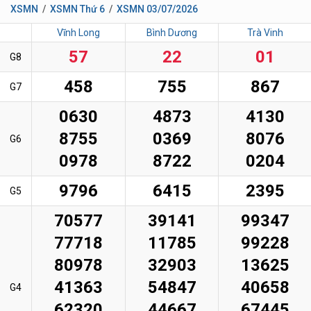
XSMN
XSMN Thứ 6
XSMN 03/07/2026
Vĩnh Long
Bình Dương
Trà Vinh
57
22
01
G8
458
755
867
G7
0630
4873
4130
8755
0369
8076
G6
0978
8722
0204
9796
6415
2395
G5
70577
39141
99347
77718
11785
99228
80978
32903
13625
41363
54847
40658
G4
62320
44667
67445