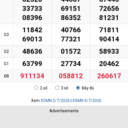
33733
69151
72656
08396
86352
81231
11842
40766
71811
G3
69013
77321
90414
48636
01572
58933
G2
63799
27734
20462
G1
911134
058812
260617
ĐB
2 số
3 số
Đầy đủ
Xem
XSMN 2/7/2026
|
XSMN 4/7/2026
Advertisements