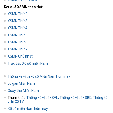
Kết quả XSMN theo thứ:
XSMN Thứ 2
XSMN Thứ 3
XSMN Thứ 4
XSMN Thứ 5
XSMN Thứ 6
XSMN Thứ 7
XSMN Chủ nhật
Trực tiếp Xổ số miền Nam
Thống kê vị trí xổ số Miền Nam hôm nay
Lô gan Miền Nam
Quay thử Miền Nam
Tham khảo
Thống kê vị trí XSVL,
Thống kê vị trí XSBD,
Thống kê
vị trí XSTV
Xổ số miền Nam hôm nay