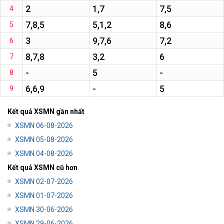
2
1,7
7,5
4
7,8,5
5,1,2
8,6
5
3
9,7,6
7,2
6
8,7,8
3,2
6
7
-
5
-
8
6,6,9
-
5
9
Kết quả XSMN gần nhất
XSMN 06-08-2026
XSMN 05-08-2026
XSMN 04-08-2026
Kết quả XSMN cũ hơn
XSMN 02-07-2026
XSMN 01-07-2026
XSMN 30-06-2026
XSMN 29-06-2026