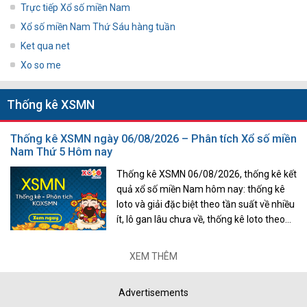
Trực tiếp Xổ số miền Nam
Xổ số miền Nam Thứ Sáu hàng tuần
Ket qua net
Xo so me
Thống kê XSMN
Thống kê XSMN ngày 06/08/2026 – Phân tích Xổ số miền
Nam Thứ 5 Hôm nay
Thống kê XSMN 06/08/2026, thống kê kết
quả xổ số miền Nam hôm nay: thống kê
loto và giải đặc biệt theo tần suất về nhiều
ít, lô gan lâu chưa về, thống kê loto theo
đầu và đuôi, giải 8… nhằm mang đến cho
người chơi xổ số những thông tin cực kỳ
XEM THÊM
quan trọng, được cung cấp hoàn toàn
miễn phí bởi hệ thống công nghệ 4.0 hiện
Advertisements
đại của Xoso.net.vn.