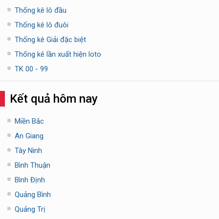
Thống kê lô đầu
Thống kê lô đuôi
Thống kê Giải đặc biệt
Thống kê lần xuất hiện loto
TK 00 - 99
Kết quả hôm nay
Miền Bắc
An Giang
Tây Ninh
Bình Thuận
Bình Định
Quảng Bình
Quảng Trị