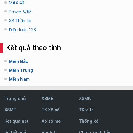
MAX 4D
Power 6/55
XS Thần tài
Điện toán 123
Kết quả theo tỉnh
Miền Bắc
Miền Trung
Miền Nam
Trang chủ
XSMB
XSMN
XSMT
TK Xổ số
TK vị trí
Ket qua net
Xo so me
Thống kê
Sổ kết quả
Vietlott
Chính sách bảo