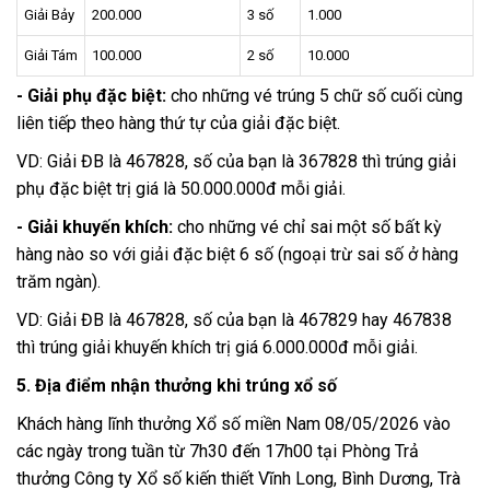
Giải Bảy
200.000
3 số
1.000
Giải Tám
100.000
2 số
10.000
- Giải phụ đặc biệt:
cho những vé trúng 5 chữ số cuối cùng
liên tiếp theo hàng thứ tự của giải đặc biệt.
VD: Giải ĐB là 467828, số của bạn là 367828 thì trúng giải
phụ đặc biệt trị giá là 50.000.000đ mỗi giải.
- Giải khuyến khích:
cho những vé chỉ sai một số bất kỳ
hàng nào so với giải đặc biệt 6 số (ngoại trừ sai số ở hàng
trăm ngàn).
VD: Giải ĐB là 467828, số của bạn là 467829 hay 467838
thì trúng giải khuyến khích trị giá 6.000.000đ mỗi giải.
5. Địa điểm nhận thưởng khi trúng xổ số
Khách hàng lĩnh thưởng Xổ số miền Nam 08/05/2026 vào
các ngày trong tuần từ 7h30 đến 17h00 tại Phòng Trả
thưởng Công ty Xổ số kiến thiết Vĩnh Long, Bình Dương, Trà