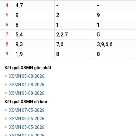
4,7
-
-
4
9
2
9
5
8
1
1
6
5,4
2,2,7
5
7
9,3
7,6
3,9,6,6
8
1,9
8
8
9
Kết quả XSMN gần nhất
XSMN 05-08-2026
XSMN 04-08-2026
XSMN 03-08-2026
Kết quả XSMN cũ hơn
XSMN 07-05-2026
XSMN 06-05-2026
XSMN 05-05-2026
XSMN 04-05-2026