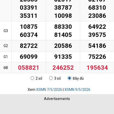
03391
38787
68310
35311
10098
23086
10875
88330
64922
G3
60374
81405
39575
82722
20586
54186
G2
69099
91335
75226
G1
058821
246252
195634
ĐB
2 số
3 số
Đầy đủ
Xem
XSMN 7/5/2026
|
XSMN 9/5/2026
Advertisements