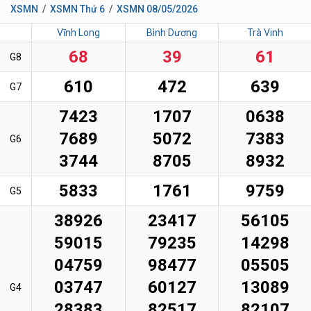
XSMN
XSMN Thứ 6
XSMN 08/05/2026
Vĩnh Long
Bình Dương
Trà Vinh
68
39
61
G8
610
472
639
G7
7423
1707
0638
7689
5072
7383
G6
3744
8705
8932
5833
1761
9759
G5
38926
23417
56105
59015
79235
14298
04759
98477
05505
03747
60127
13089
G4
28383
82517
82107