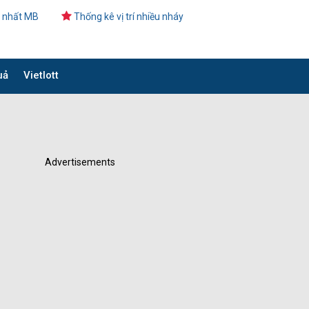
 nhất MB
Thống kê vị trí nhiều nháy
uả
Vietlott
Advertisements