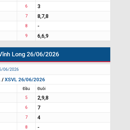
3
6
8,7,8
7
-
8
6,6,9
9
 Vĩnh Long 26/06/2026
6/06/2026
L
/
XSVL 26/06/2026
Đầu
Đuôi
2,9,8
5
7
6
4
7
-
8