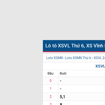
Lô tô XSVL Thứ 6, XS Vĩnh
Loto XSMN
-
Loto XSMN Thứ 6
-
XSVL 2
XSV
Đầu
Đuôi
-
0
-
1
5,1
2
8
3