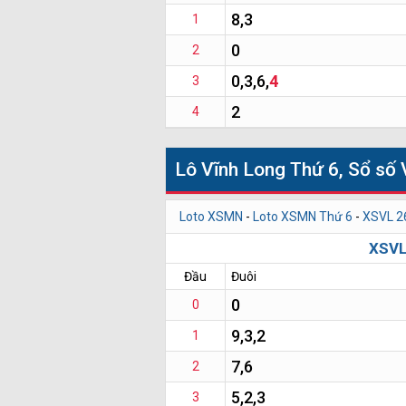
8,3
1
0
2
0,3,6,
4
3
2
4
Lô Vĩnh Long Thứ 6, Sổ số
Loto XSMN
-
Loto XSMN Thứ 6
-
XSVL 2
XSV
Đầu
Đuôi
0
0
9,3,2
1
7,6
2
5,2,3
3