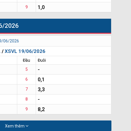
1,0
9
06/2026
9/06/2026
L
/
XSVL 19/06/2026
Đầu
Đuôi
-
5
0,1
6
3,3
7
-
8
8,2
9
Xem thêm