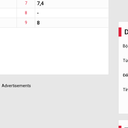
7,4
7
-
8
8
9
D
Bộ
Từ
Đế
Advertisements
Tỉ