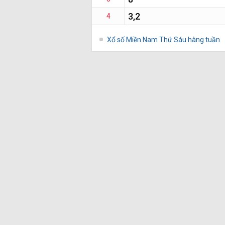
3,2
4
Xổ số Miền Nam Thứ Sáu hàng tuần