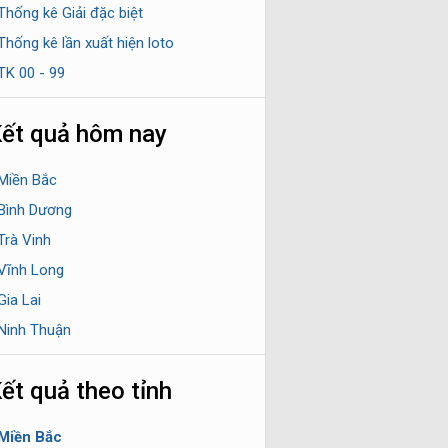
Thống kê Giải đặc biệt
Thống kê lần xuất hiện loto
TK 00 - 99
ết quả hôm nay
Miền Bắc
Bình Dương
Trà Vinh
Vĩnh Long
Gia Lai
Ninh Thuận
ết quả theo tỉnh
Miền Bắc