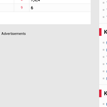
6
9
K
Advertisements
K