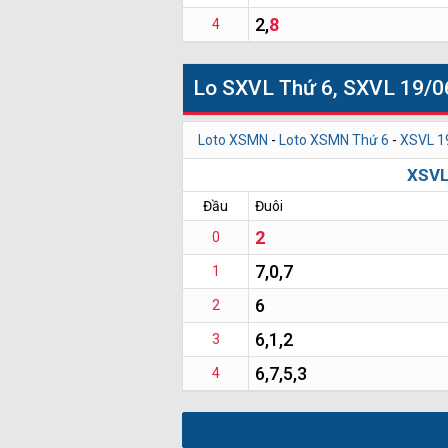
2,
8
4
Lo SXVL Thứ 6, SXVL 19/
Loto XSMN
-
Loto XSMN Thứ 6
-
XSVL 1
XSV
Đầu
Đuôi
2
0
7,0,7
1
6
2
6,1,2
3
6,7,5,3
4