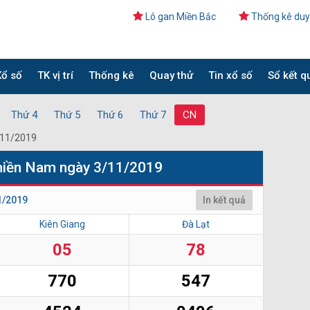
Lô gan Miền Bắc
Thống kê duy
Xổ số
TK vị trí
Thống kê
Quay thử
Tin xổ số
Sổ kết q
Thứ 4
Thứ 5
Thứ 6
Thứ 7
CN
/11/2019
miền Nam ngày 3/11/2019
1/2019
In kết quả
Kiên Giang
Đà Lạt
05
78
770
547