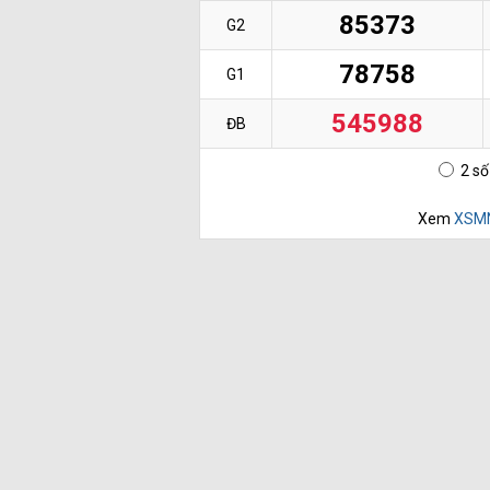
85373
G2
78758
G1
545988
ĐB
2 số
Xem
XSMN