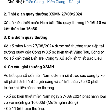
Chủ Nhật:
Tiền Giang
-
Kiên Giang
-
Đà Lạt
2. Thời gian quay thưởng XSMN 27/08/2024
Xổ số kiến thiết miền Nam bắt đầu quay thưởng từ
16h10 và
kết thúc lúc 16h30.
3. Địa điểm quay thưởng
Xổ số miền Nam 27/08/2024 được mở thưởng trực tiếp tại
trường quay của Công ty Xổ số kiến thiết Vũng Tàu, Công ty
Xổ số kiến thiết Bến Tre, Công ty Xổ số kiến thiết Bạc Liêu.
4. Cơ cấu giải thưởng XSMN
Vé kết quả xổ số miền Nam dd/mm sẽ được các công ty xổ
số phát hành từ đầu giờ sáng và sẽ kết thúc vào 30 phút
trước khi tiến hành mở thưởng.
- Xổ số kiến thiết miền Nam ngày 27/08/2024 phát hành loại
vé với mệnh giá 10.000đ (Mười nghìn đồng)
- Có 11.565 giải thưởng,