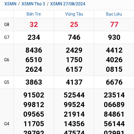
XSMN
XSMN Thứ 3
XSMN 27/08/2024
Bến Tre
Vũng Tàu
Bạc Liêu
32
25
77
G8
234
746
930
G7
8436
2429
4412
6510
1750
4026
G6
2624
6157
0815
3863
4137
6676
G5
91502
52544
23514
99812
99524
06689
09565
21914
84861
11705
14356
56144
G4
29792
47574
02991