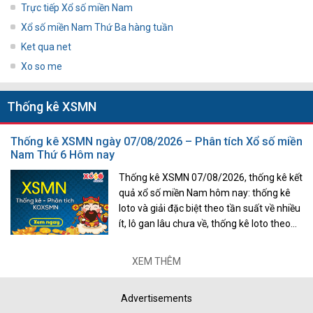
Trực tiếp Xổ số miền Nam
Xổ số miền Nam Thứ Ba hàng tuần
Ket qua net
Xo so me
Thống kê XSMN
Thống kê XSMN ngày 07/08/2026 – Phân tích Xổ số miền
Nam Thứ 6 Hôm nay
Thống kê XSMN 07/08/2026, thống kê kết
quả xổ số miền Nam hôm nay: thống kê
loto và giải đặc biệt theo tần suất về nhiều
ít, lô gan lâu chưa về, thống kê loto theo
đầu và đuôi, giải 8… nhằm mang đến cho
người chơi xổ số những thông tin cực kỳ
XEM THÊM
quan trọng, được cung cấp hoàn toàn
miễn phí bởi hệ thống công nghệ 4.0 hiện
Advertisements
đại của Xoso.net.vn.