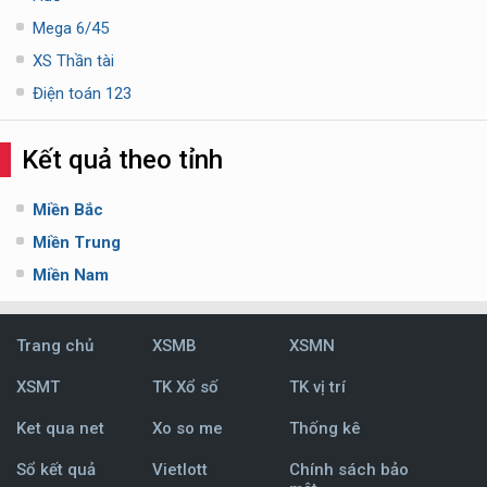
Mega 6/45
XS Thần tài
Điện toán 123
Kết quả theo tỉnh
Miền Bắc
Miền Trung
Miền Nam
Trang chủ
XSMB
XSMN
XSMT
TK Xổ số
TK vị trí
Ket qua net
Xo so me
Thống kê
Sổ kết quả
Vietlott
Chính sách bảo