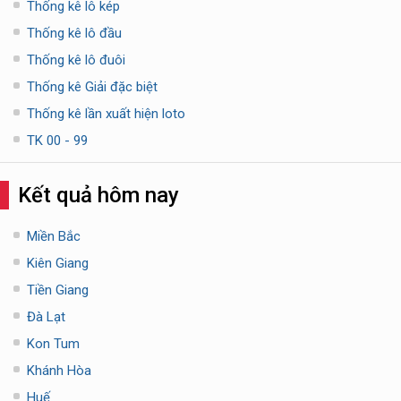
Thống kê lô kép
Thống kê lô đầu
Thống kê lô đuôi
Thống kê Giải đặc biệt
Thống kê lần xuất hiện loto
TK 00 - 99
Kết quả hôm nay
Miền Bắc
Kiên Giang
Tiền Giang
Đà Lạt
Kon Tum
Khánh Hòa
Huế