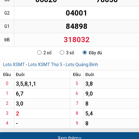
04001
G2
84898
G1
318032
ĐB
2 số
3 số
Đầy đủ
Loto XSMT
-
Loto XSMT Thứ 5
-
Loto Quảng Bình
Đầu
Đuôi
Đầu
Đuôi
3,5,8,1,1
3,8
0
5
6,7
9,0
1
6
3,0
8
2
7
2
5,4
3
8
-
8
4
9
Xem thêm