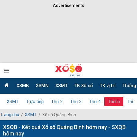
Advertisements
XSMB
XSMN
XSMT
TK Xổ số
TK vị trí
Thống
XSMT
Trực tiếp
Thứ 2
Thứ 3
Thứ 4
Thứ 5
Thứ 
Trang chủ
XSMT
Xổ số Quảng Bình
XSQB - Kết quả Xổ số Quảng Bình hôm nay - SXQB
hôm nay