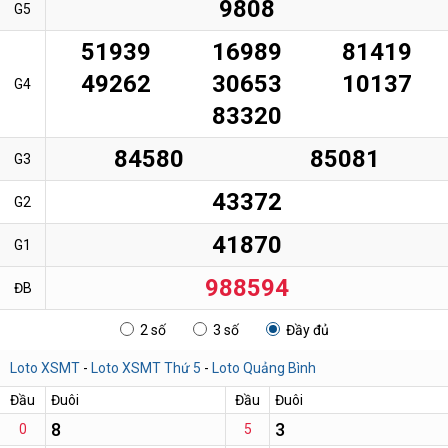
9808
G5
51939
16989
81419
49262
30653
10137
G4
83320
84580
85081
G3
43372
G2
41870
G1
988594
ĐB
2 số
3 số
Đầy đủ
Loto XSMT
-
Loto XSMT Thứ 5
-
Loto Quảng Bình
Đầu
Đuôi
Đầu
Đuôi
8
3
0
5