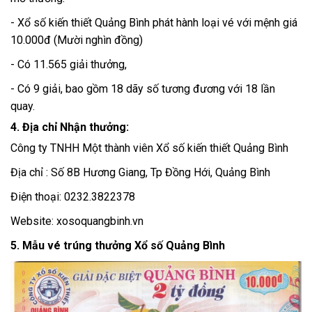
- Xổ số kiến thiết Quảng Bình phát hành loại vé với mệnh giá
10.000đ (Mười nghìn đồng)
- Có 11.565 giải thưởng,
- Có 9 giải, bao gồm 18 dãy số tương đương với 18 lần
quay.
4. Địa chỉ Nhận thưởng:
Công ty TNHH Một thành viên Xổ số kiến thiết Quảng Bình
Địa chỉ : Số 8B Hương Giang, Tp Đồng Hới, Quảng Bình
Điện thoại: 0232.3822378
Website: xosoquangbinh.vn
5. Mẫu vé trúng thưởng Xổ số Quảng Bình