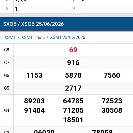
1
-
4
9
SXQB
/
XSQB 25/06/2026
XSMT
XSMT Thứ 5
XSMT 25/06/2026
69
G8
916
G7
1153
5878
7560
G6
2717
G5
89203
64785
72523
91484
71205
30508
G4
18501
06020
78058
G3