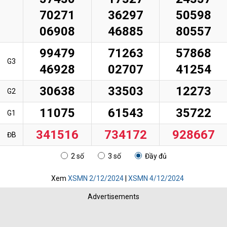
70271
36297
50598
06908
46885
80557
99479
71263
57868
G3
46928
02707
41254
30638
33503
12273
G2
11075
61543
35722
G1
341516
734172
928667
ĐB
2 số
3 số
Đầy đủ
Xem
XSMN 2/12/2024
|
XSMN 4/12/2024
Advertisements