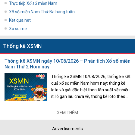
Trực tiếp Xổ số miền Nam
Xổ số miền Nam Thứ Ba hàng tuần
Ket qua net
Xo so me
Thống kê XSMN
Thống kê XSMN ngày 10/08/2026 – Phân tích Xổ số miền
Nam Thứ 2 Hôm nay
Thống kê XSMN 10/08/2026, thống kê kết
quả xổ số miền Nam hôm nay: thống kê
loto và giải đặc biệt theo tần suất về nhiều
ít, lô gan lâu chưa về, thống kê loto theo
đầu và đuôi, giải 8… nhằm mang đến cho
người chơi xổ số những thông tin cực kỳ
XEM THÊM
quan trọng, được cung cấp hoàn toàn
miễn phí bởi hệ thống công nghệ 4.0 hiện
Advertisements
đại của Xoso.net.vn.