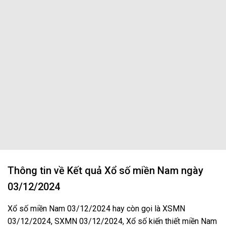
Thông tin về Kết quả Xổ số miền Nam ngày
03/12/2024
Xổ số miền Nam 03/12/2024 hay còn gọi là XSMN
03/12/2024, SXMN 03/12/2024, Xổ số kiến thiết miền Nam