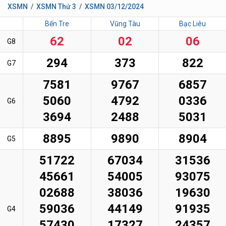
XSMN
XSMN Thứ 3
XSMN 03/12/2024
Bến Tre
Vũng Tàu
Bạc Liêu
62
02
06
G8
294
373
822
G7
7581
9767
6857
5060
4792
0336
G6
3694
2488
5031
8895
9890
8904
G5
51722
67034
31536
45661
54005
93075
02688
38036
19630
59036
44149
91935
G4
57430
17327
24357