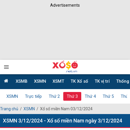
Advertisements
XSMB
XSMN
XSMT
TK Xổ số
TK vị trí
Thống
XSMN
Trực tiếp
Thứ 2
Thứ 3
Thứ 4
Thứ 5
Thứ 
Trang chủ
XSMN
Xổ số miền Nam 03/12/2024
XSMN 3/12/2024 - Xổ số miền Nam ngày 3/12/2024