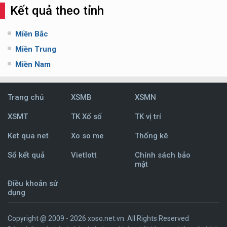
Kết quả theo tỉnh
Miền Bắc
Miền Trung
Miền Nam
Trang chủ
XSMB
XSMN
XSMT
TK Xổ số
TK vị trí
Ket qua net
Xo so me
Thống kê
Sổ kết quả
Vietlott
Chính sách bảo
mật
Điều khoản sử
dụng
Copyright @ 2009 - 2026 xoso.net.vn. All Rights Reserved