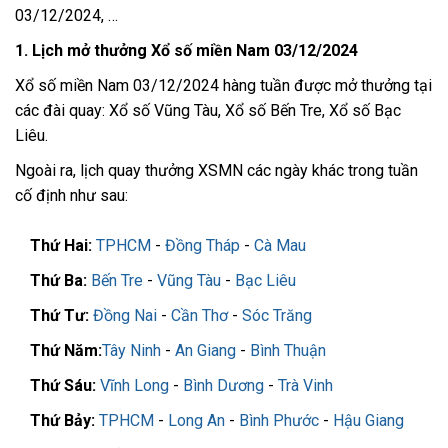
03/12/2024, …
1. Lịch mở thưởng Xổ số miền Nam 03/12/2024
Xổ số miền Nam 03/12/2024 hàng tuần được mở thưởng tại
các đài quay: Xổ số Vũng Tàu, Xổ số Bến Tre, Xổ số Bạc
Liêu.
Ngoài ra, lịch quay thưởng XSMN các ngày khác trong tuần
cố định như sau:
Thứ Hai:
TPHCM
-
Đồng Tháp
-
Cà Mau
Thứ Ba:
Bến Tre
-
Vũng Tàu
-
Bạc Liêu
Thứ Tư:
Đồng Nai
-
Cần Thơ
-
Sóc Trăng
Thứ Năm:
Tây Ninh
-
An Giang
-
Bình Thuận
Thứ Sáu:
Vĩnh Long
-
Bình Dương
-
Trà Vinh
Thứ Bảy:
TPHCM
-
Long An
-
Bình Phước
-
Hậu Giang