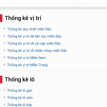
Thống kê vị trí
Thống kê duy nhất miền Bắc
Thống kê vị trí lật liên tục miền Bắc
Thống kê vị trí về cả cặp miền Bắc
Thống kê vị trí về nhiều nháy miền Bắc
Thống kê vị trí Miền Nam
Thống kê vị trí Miền Trung
Thống kê lô
Thống kê lô gan
Thống kê lô xiên
Thống kê lô kép