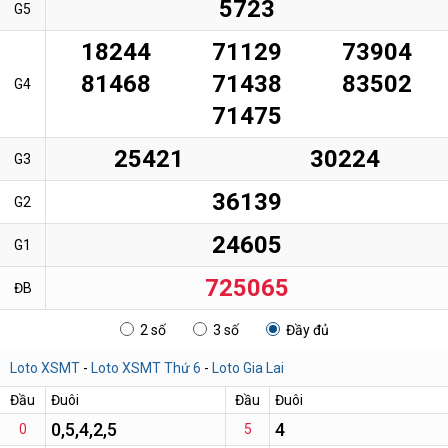
5723
G5
18244
71129
73904
81468
71438
83502
G4
71475
25421
30224
G3
36139
G2
24605
G1
725065
ĐB
2 số
3 số
Đầy đủ
Loto XSMT
-
Loto XSMT Thứ 6
-
Loto Gia Lai
Đầu
Đuôi
Đầu
Đuôi
0,5,4,2,5
4
0
5