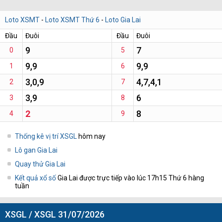
Loto XSMT
-
Loto XSMT Thứ 6
-
Loto Gia Lai
Đầu
Đuôi
Đầu
Đuôi
9
7
0
5
9,9
9,9
1
6
3,0,9
4,7,4,1
2
7
3,9
6
3
8
2
8
4
9
Thống kê vị trí XSGL
hôm nay
Lô gan Gia Lai
Quay thử Gia Lai
Kết quả xổ số
Gia Lai được trực tiếp vào lúc 17h15 Thứ 6 hàng
tuần
XSGL
/
XSGL 31/07/2026