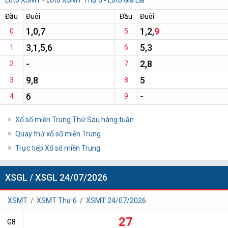
Loto XSMT
-
Loto XSMT Thứ 6
-
Loto Gia Lai
Đầu
Đuôi
Đầu
Đuôi
1,0,7
1,2,
9
0
5
3,1,5,6
5,3
1
6
-
2,8
2
7
9,8
5
3
8
6
-
4
9
Xổ số miền Trung Thứ Sáu hàng tuần
Quay thử xổ số miền Trung
Trực tiếp Xổ số miền Trung
XSGL
/
XSGL 24/07/2026
XSMT
XSMT Thứ 6
XSMT 24/07/2026
27
G8