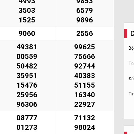
4993
9853
3503
6579
1525
9896
9060
2556
D
49381
99625
Bộ
00559
75666
Từ
50482
92744
35951
40383
Đế
15476
51155
25956
16340
Tỉ
96306
22927
08777
71132
01273
98024