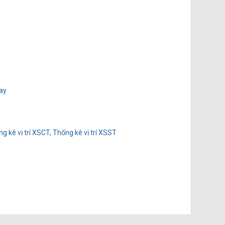
ay
g kê vị trí XSCT,
Thống kê vị trí XSST