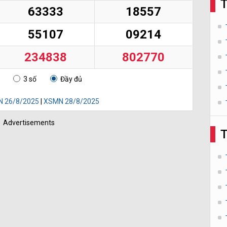
T
63333
18557
55107
09214
234838
802770
3 số
Đầy đủ
 26/8/2025
|
XSMN 28/8/2025
Advertisements
T