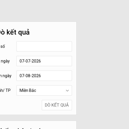
ò kết quả
 số
 ngày
n ngày
nh/ TP