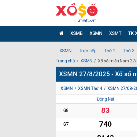
XSMB
XSMN
XSMT
TK 
XSMN
Trực tiếp
Thứ 2
Thứ 3
Trang chủ
XSMN
Xổ số miền Nam 27
XSMN 27/8/2025 - Xổ số 
XSMN
XSMN Thứ 4
XSMN 27/08/2
Đồng Nai
83
G8
740
G7