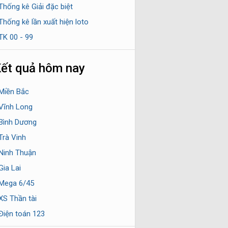
Thống kê Giải đặc biệt
Thống kê lần xuất hiện loto
TK 00 - 99
ết quả hôm nay
Miền Bắc
Vĩnh Long
Bình Dương
Trà Vinh
Ninh Thuận
Gia Lai
Mega 6/45
XS Thần tài
Điện toán 123