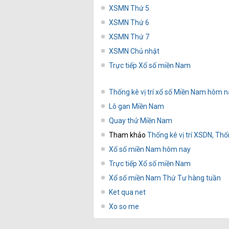
XSMN Thứ 5
XSMN Thứ 6
XSMN Thứ 7
XSMN Chủ nhật
Trực tiếp Xổ số miền Nam
Thống kê vị trí xổ số Miền Nam hôm n
Lô gan Miền Nam
Quay thử Miền Nam
Tham khảo
Thống kê vị trí XSDN,
Thốn
Xổ số miền Nam hôm nay
Trực tiếp Xổ số miền Nam
Xổ số miền Nam Thứ Tư hàng tuần
Ket qua net
Xo so me