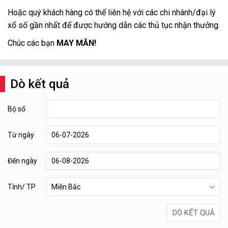
Hoặc quý khách hàng có thể liên hệ với các chi nhánh/đại lý
xổ số gần nhất để được hướng dẫn các thủ tục nhận thưởng.
Chúc các bạn
MAY MẮN!
Dò kết quả
Bộ số
Từ ngày
Đến ngày
Tỉnh/ TP