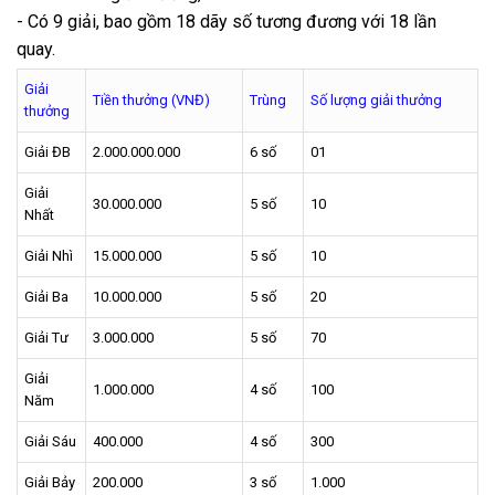
- Có 9 giải, bao gồm 18 dãy số tương đương với 18 lần
quay.
Giải
Tiền thưởng (VNĐ)
Trùng
Số lượng giải thưởng
thưởng
Giải ĐB
2.000.000.000
6 số
01
Giải
30.000.000
5 số
10
Nhất
Giải Nhì
15.000.000
5 số
10
Giải Ba
10.000.000
5 số
20
Giải Tư
3.000.000
5 số
70
Giải
1.000.000
4 số
100
Năm
Giải Sáu
400.000
4 số
300
Giải Bảy
200.000
3 số
1.000