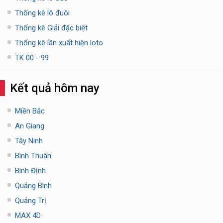
Thống kê lô đuôi
Thống kê Giải đặc biệt
Thống kê lần xuất hiện loto
TK 00 - 99
Kết quả hôm nay
Miền Bắc
An Giang
Tây Ninh
Bình Thuận
Bình Định
Quảng Bình
Quảng Trị
MAX 4D