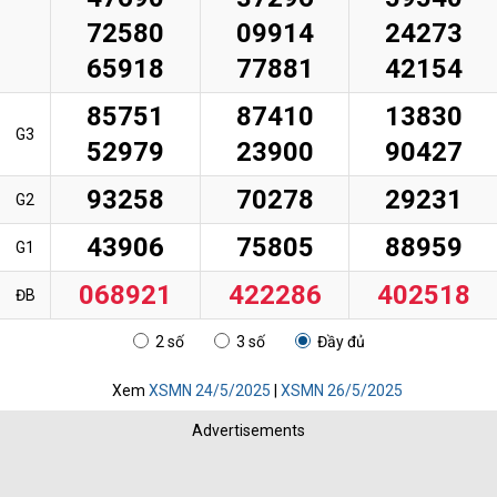
72580
09914
24273
65918
77881
42154
85751
87410
13830
G3
52979
23900
90427
93258
70278
29231
G2
43906
75805
88959
G1
068921
422286
402518
ĐB
2 số
3 số
Đầy đủ
Xem
XSMN 24/5/2025
|
XSMN 26/5/2025
Advertisements