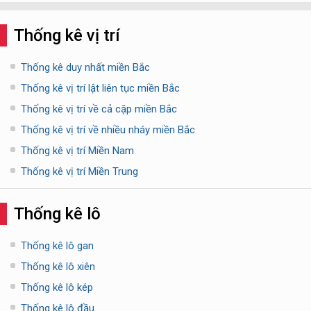
Thống kê vị trí
Thống kê duy nhất miền Bắc
Thống kê vị trí lật liên tục miền Bắc
Thống kê vị trí về cả cặp miền Bắc
Thống kê vị trí về nhiều nháy miền Bắc
Thống kê vị trí Miền Nam
Thống kê vị trí Miền Trung
Thống kê lô
Thống kê lô gan
Thống kê lô xiên
Thống kê lô kép
Thống kê lô đầu