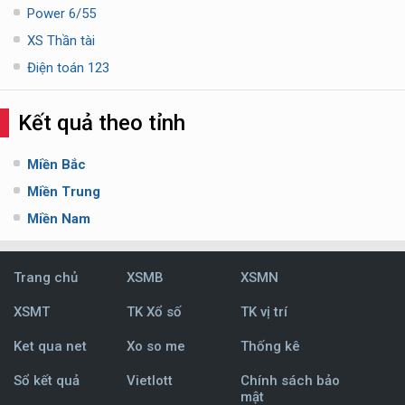
Power 6/55
XS Thần tài
Điện toán 123
Kết quả theo tỉnh
Miền Bắc
Miền Trung
Miền Nam
Trang chủ
XSMB
XSMN
XSMT
TK Xổ số
TK vị trí
Ket qua net
Xo so me
Thống kê
Sổ kết quả
Vietlott
Chính sách bảo
mật