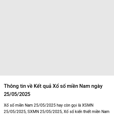
Thông tin về Kết quả Xổ số miền Nam ngày
25/05/2025
Xổ số miền Nam 25/05/2025 hay còn gọi là XSMN
25/05/2025, SXMN 25/05/2025, Xổ số kiến thiết miền Nam