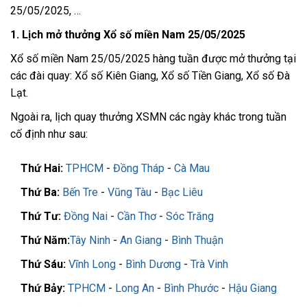
25/05/2025, …
1. Lịch mở thưởng Xổ số miền Nam 25/05/2025
Xổ số miền Nam 25/05/2025 hàng tuần được mở thưởng tại
các đài quay: Xổ số Kiên Giang, Xổ số Tiền Giang, Xổ số Đà
Lạt.
Ngoài ra, lịch quay thưởng XSMN các ngày khác trong tuần
cố định như sau:
Thứ Hai:
TPHCM
-
Đồng Tháp
-
Cà Mau
Thứ Ba:
Bến Tre
-
Vũng Tàu
-
Bạc Liêu
Thứ Tư:
Đồng Nai
-
Cần Thơ
-
Sóc Trăng
Thứ Năm:
Tây Ninh
-
An Giang
-
Bình Thuận
Thứ Sáu:
Vĩnh Long
-
Bình Dương
-
Trà Vinh
Thứ Bảy:
TPHCM
-
Long An
-
Bình Phước
-
Hậu Giang