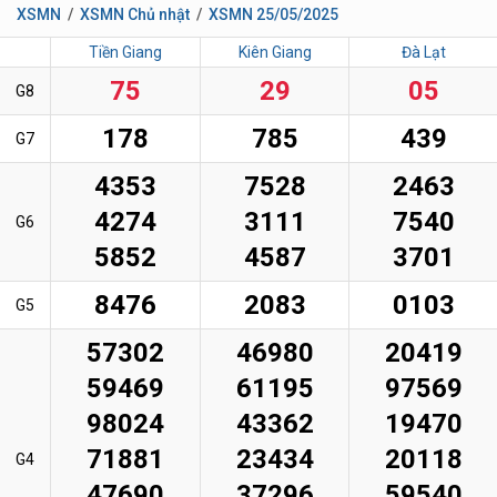
XSMN
XSMN Chủ nhật
XSMN 25/05/2025
Tiền Giang
Kiên Giang
Đà Lạt
75
29
05
G8
178
785
439
G7
4353
7528
2463
4274
3111
7540
G6
5852
4587
3701
8476
2083
0103
G5
57302
46980
20419
59469
61195
97569
98024
43362
19470
71881
23434
20118
G4
47690
37296
59540