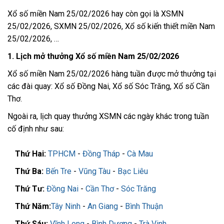
Xổ số miền Nam 25/02/2026 hay còn gọi là XSMN
25/02/2026, SXMN 25/02/2026, Xổ số kiến thiết miền Nam
25/02/2026, …
1. Lịch mở thưởng Xổ số miền Nam 25/02/2026
Xổ số miền Nam 25/02/2026 hàng tuần được mở thưởng tại
các đài quay: Xổ số Đồng Nai, Xổ số Sóc Trăng, Xổ số Cần
Thơ.
Ngoài ra, lịch quay thưởng XSMN các ngày khác trong tuần
cố định như sau:
Thứ Hai:
TPHCM
-
Đồng Tháp
-
Cà Mau
Thứ Ba:
Bến Tre
-
Vũng Tàu
-
Bạc Liêu
Thứ Tư:
Đồng Nai
-
Cần Thơ
-
Sóc Trăng
Thứ Năm:
Tây Ninh
-
An Giang
-
Bình Thuận
Thứ Sáu:
Vĩnh Long
-
Bình Dương
-
Trà Vinh