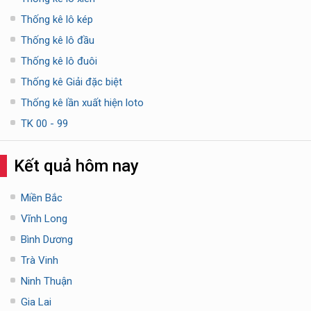
Thống kê lô kép
Thống kê lô đầu
Thống kê lô đuôi
Thống kê Giải đặc biệt
Thống kê lần xuất hiện loto
TK 00 - 99
Kết quả hôm nay
Miền Bắc
Vĩnh Long
Bình Dương
Trà Vinh
Ninh Thuận
Gia Lai