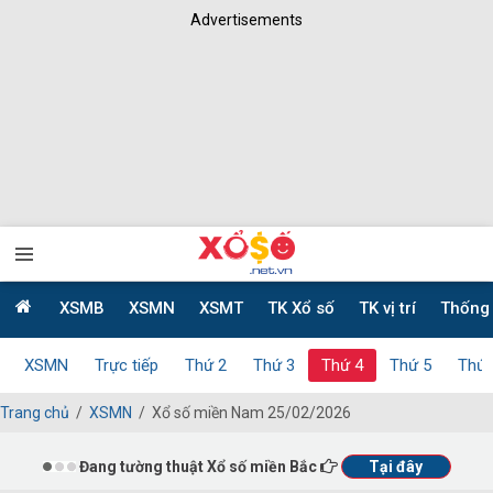
Advertisements
XSMB
XSMN
XSMT
TK Xổ số
TK vị trí
Thống
XSMN
Trực tiếp
Thứ 2
Thứ 3
Thứ 4
Thứ 5
Thứ 
Trang chủ
XSMN
Xổ số miền Nam 25/02/2026
Đang tường thuật Xổ số
miền Bắc
Tại đây