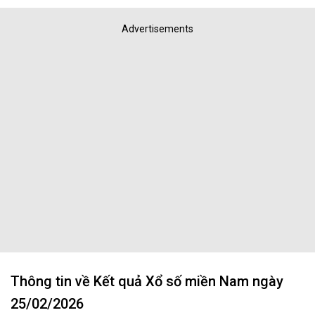
quan trọng, được cung cấp hoàn toàn
miễn phí bởi hệ thống công nghệ 4.0 hiện
Advertisements
đại của Xoso.net.vn.
Thông tin về Kết quả Xổ số miền Nam ngày
25/02/2026