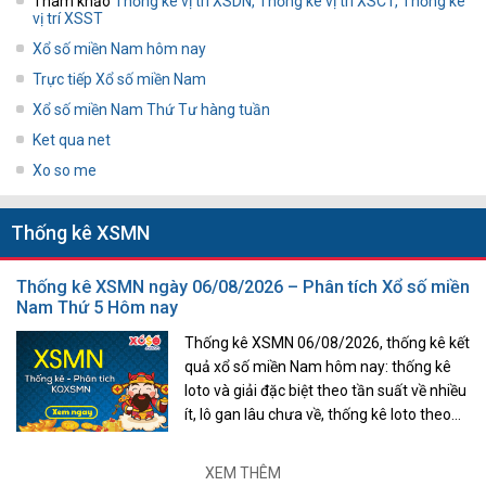
Tham khảo
Thống kê vị trí XSDN,
Thống kê vị trí XSCT,
Thống kê
vị trí XSST
Xổ số miền Nam hôm nay
Trực tiếp Xổ số miền Nam
Xổ số miền Nam Thứ Tư hàng tuần
Ket qua net
Xo so me
Thống kê XSMN
Thống kê XSMN ngày 06/08/2026 – Phân tích Xổ số miền
Nam Thứ 5 Hôm nay
Thống kê XSMN 06/08/2026, thống kê kết
quả xổ số miền Nam hôm nay: thống kê
loto và giải đặc biệt theo tần suất về nhiều
ít, lô gan lâu chưa về, thống kê loto theo
đầu và đuôi, giải 8… nhằm mang đến cho
người chơi xổ số những thông tin cực kỳ
XEM THÊM