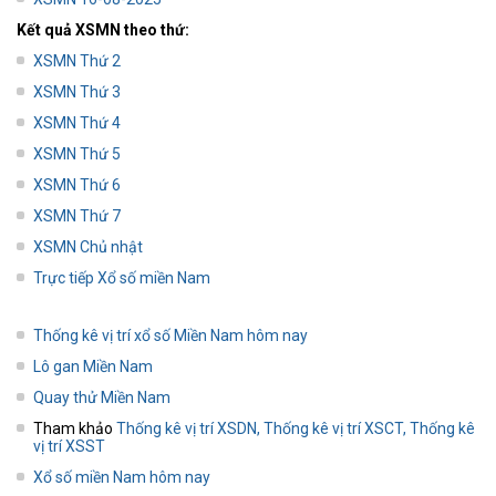
Kết quả XSMN theo thứ:
XSMN Thứ 2
XSMN Thứ 3
XSMN Thứ 4
XSMN Thứ 5
XSMN Thứ 6
XSMN Thứ 7
XSMN Chủ nhật
Trực tiếp Xổ số miền Nam
Thống kê vị trí xổ số Miền Nam hôm nay
Lô gan Miền Nam
Quay thử Miền Nam
Tham khảo
Thống kê vị trí XSDN,
Thống kê vị trí XSCT,
Thống kê
vị trí XSST
Xổ số miền Nam hôm nay