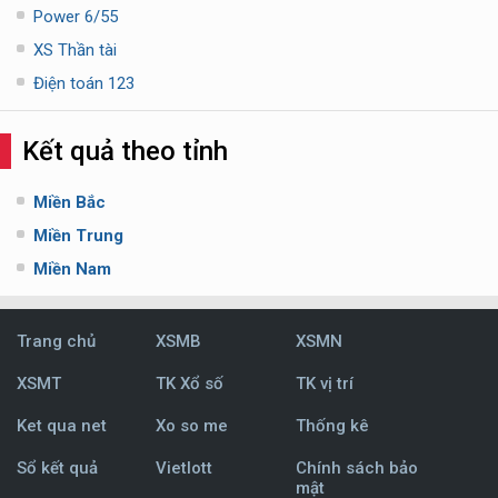
Power 6/55
XS Thần tài
Điện toán 123
Kết quả theo tỉnh
Miền Bắc
Miền Trung
Miền Nam
Trang chủ
XSMB
XSMN
XSMT
TK Xổ số
TK vị trí
Ket qua net
Xo so me
Thống kê
Sổ kết quả
Vietlott
Chính sách bảo
mật