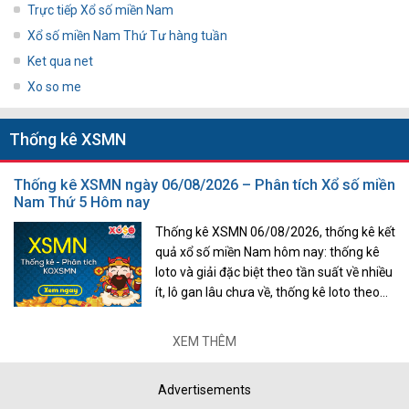
Trực tiếp Xổ số miền Nam
Xổ số miền Nam Thứ Tư hàng tuần
Ket qua net
Xo so me
Thống kê XSMN
Thống kê XSMN ngày 06/08/2026 – Phân tích Xổ số miền
Nam Thứ 5 Hôm nay
Thống kê XSMN 06/08/2026, thống kê kết
quả xổ số miền Nam hôm nay: thống kê
loto và giải đặc biệt theo tần suất về nhiều
ít, lô gan lâu chưa về, thống kê loto theo
đầu và đuôi, giải 8… nhằm mang đến cho
người chơi xổ số những thông tin cực kỳ
XEM THÊM
quan trọng, được cung cấp hoàn toàn
miễn phí bởi hệ thống công nghệ 4.0 hiện
Advertisements
đại của Xoso.net.vn.