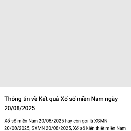
Thông tin về Kết quả Xổ số miền Nam ngày
20/08/2025
Xổ số miền Nam 20/08/2025 hay còn gọi là XSMN
20/08/2025, SXMN 20/08/2025, Xổ số kiến thiết miền Nam