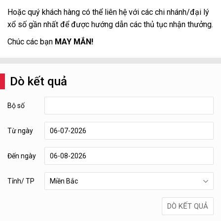
Hoặc quý khách hàng có thể liên hệ với các chi nhánh/đại lý
xổ số gần nhất để được hướng dẫn các thủ tục nhận thưởng.
Chúc các bạn
MAY MẮN!
Dò kết quả
Bộ số
Từ ngày
Đến ngày
Tỉnh/ TP