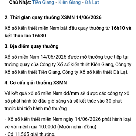
Chủ Nhật:
Tiền Giang
-
Kiên Giang
-
Đà Lạt
2. Thời gian quay thưởng XSMN 14/06/2026
Xổ số kiến thiết miền Nam bắt đầu quay thưởng từ
16h10 và
kết thúc lúc 16h30.
3. Địa điểm quay thưởng
Xổ số miền Nam 14/06/2026 được mở thưởng trực tiếp tại
trường quay của Công ty Xổ số kiến thiết Kiên Giang, Công ty
Xổ số kiến thiết Tiền Giang, Công ty Xổ số kiến thiết Đà Lạt.
4. Cơ cấu giải thưởng XSMN
Vé kết quả xổ số miền Nam dd/mm sẽ được các công ty xổ
số phát hành từ đầu giờ sáng và sẽ kết thúc vào 30 phút
trước khi tiến hành mở thưởng.
- Xổ số kiến thiết miền Nam ngày 14/06/2026 phát hành loại
vé với mệnh giá 10.000đ (Mười nghìn đồng)
- Có 11.565 giải thưởng,