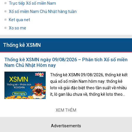
Trực tiếp Xổ số miền Nam
Xổ số miền Nam Chủ Nhật hàng tuần
Ket qua net
Xo so me
Thống kê XSMN
Thống kê XSMN ngày 09/08/2026 – Phân tích Xổ số miền
Nam Chủ Nhật Hôm nay
Thống kê XSMN 09/08/2026, thống kê kết
quả xổ số miền Nam hôm nay: thống kê
loto và giải đặc biệt theo tần suất về nhiều
ít, lô gan lâu chưa về, thống kê loto theo
đầu và đuôi, giải 8… nhằm mang đến cho
người chơi xổ số những thông tin cực kỳ
XEM THÊM
quan trọng, được cung cấp hoàn toàn
miễn phí bởi hệ thống công nghệ 4.0 hiện
Advertisements
đại của Xoso.net.vn.