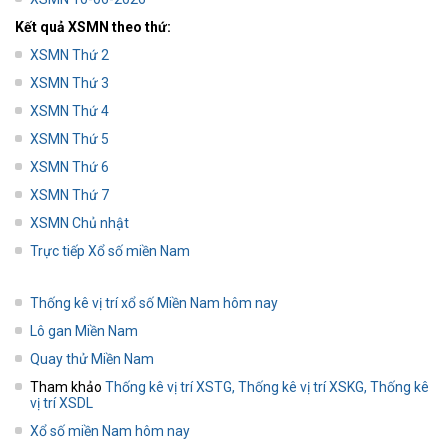
Kết quả XSMN theo thứ:
XSMN Thứ 2
XSMN Thứ 3
XSMN Thứ 4
XSMN Thứ 5
XSMN Thứ 6
XSMN Thứ 7
XSMN Chủ nhật
Trực tiếp Xổ số miền Nam
Thống kê vị trí xổ số Miền Nam hôm nay
Lô gan Miền Nam
Quay thử Miền Nam
Tham khảo
Thống kê vị trí XSTG,
Thống kê vị trí XSKG,
Thống kê
vị trí XSDL
Xổ số miền Nam hôm nay