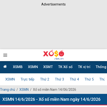
Advertisements
XSMB
XSMN
XSMT
TK Xổ số
TK vị trí
Thống
XSMN
Trực tiếp
Thứ 2
Thứ 3
Thứ 4
Thứ 5
Thứ 
Trang chủ
XSMN
Xổ số miền Nam 14/06/2026
XSMN 14/6/2026 - Xổ số miền Nam ngày 14/6/2026