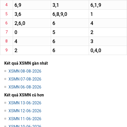
6,9
3,1
6,1,9
4
3,6
6,8,9,0
1
5
2,6,0
6
4
6
0
5
2
7
4
6
3
8
2
6
0,4,0
9
Kết quả XSMN gần nhất
XSMN 08-08-2026
XSMN 07-08-2026
XSMN 06-08-2026
Kết quả XSMN cũ hơn
XSMN 13-06-2026
XSMN 12-06-2026
XSMN 11-06-2026
XSMN 10-06-2026