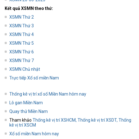
Kết quả XSMN theo thứ:
XSMN Thứ 2
XSMN Thứ 3
XSMN Thứ 4
XSMN Thứ 5
XSMN Thứ 6
XSMN Thứ 7
XSMN Chủ nhật
Trực tiếp Xổ số miền Nam
Thống kê vị trí xổ số Miền Nam hôm nay
Lô gan Miền Nam
Quay thử Miền Nam
Tham khảo
Thống kê vị trí XSHCM,
Thống kê vị trí XSDT,
Thống
kê vị trí XSCM
Xổ số miền Nam hôm nay