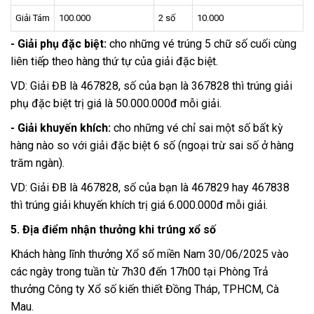
Giải Tám
100.000
2 số
10.000
- Giải phụ đặc biệt:
cho những vé trúng 5 chữ số cuối cùng
liên tiếp theo hàng thứ tự của giải đặc biệt.
VD: Giải ĐB là 467828, số của bạn là 367828 thì trúng giải
phụ đặc biệt trị giá là 50.000.000đ mỗi giải.
- Giải khuyến khích:
cho những vé chỉ sai một số bất kỳ
hàng nào so với giải đặc biệt 6 số (ngoại trừ sai số ở hàng
trăm ngàn).
VD: Giải ĐB là 467828, số của bạn là 467829 hay 467838
thì trúng giải khuyến khích trị giá 6.000.000đ mỗi giải.
5. Địa điểm nhận thưởng khi trúng xổ số
Khách hàng lĩnh thưởng Xổ số miền Nam 30/06/2025 vào
các ngày trong tuần từ 7h30 đến 17h00 tại Phòng Trả
thưởng Công ty Xổ số kiến thiết Đồng Tháp, TPHCM, Cà
Mau.