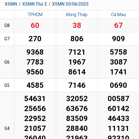
XSMN
XSMN Thứ 2
XSMN 30/06/2025
TPHCM
Đồng Tháp
Cà Mau
60
38
67
G8
270
806
909
G7
9368
7121
5758
7783
1967
3087
G6
9560
8614
1741
4585
7146
0690
G5
54631
32052
00587
25656
63676
60142
22952
83509
46433
21057
28840
11131
G4
26040
21963
92310