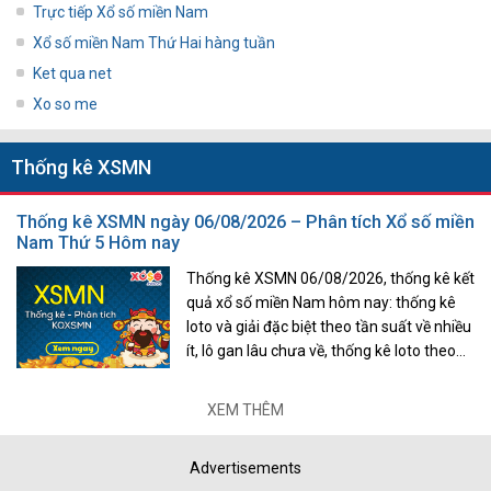
Trực tiếp Xổ số miền Nam
Xổ số miền Nam Thứ Hai hàng tuần
Ket qua net
Xo so me
Thống kê XSMN
Thống kê XSMN ngày 06/08/2026 – Phân tích Xổ số miền
Nam Thứ 5 Hôm nay
Thống kê XSMN 06/08/2026, thống kê kết
quả xổ số miền Nam hôm nay: thống kê
loto và giải đặc biệt theo tần suất về nhiều
ít, lô gan lâu chưa về, thống kê loto theo
đầu và đuôi, giải 8… nhằm mang đến cho
người chơi xổ số những thông tin cực kỳ
XEM THÊM
quan trọng, được cung cấp hoàn toàn
miễn phí bởi hệ thống công nghệ 4.0 hiện
Advertisements
đại của Xoso.net.vn.