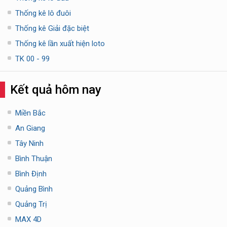
Thống kê lô đuôi
Thống kê Giải đặc biệt
Thống kê lần xuất hiện loto
TK 00 - 99
Kết quả hôm nay
Miền Bắc
An Giang
Tây Ninh
Bình Thuận
Bình Định
Quảng Bình
Quảng Trị
MAX 4D