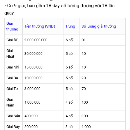
- Có 9 giải, bao gồm 18 dãy số tương đương với 18 lần
quay.
Giải
Tiền thưởng (VNĐ)
Trùng
Số lượng giải thưởng
thưởng
Giải ĐB
2.000.000.000
6 số
01
Giải
30.000.000
5 số
10
Nhất
Giải Nhì
15.000.000
5 số
10
Giải Ba
10.000.000
5 số
20
Giải Tư
3.000.000
5 số
70
Giải
1.000.000
4 số
100
Năm
Giải Sáu
400.000
4 số
300
Giải Bảy
200.000
3 số
1.000