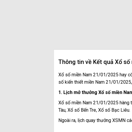
Thông tin về Kết quả Xổ s
Xổ số miền Nam 21/01/2025 hay c
số kiến thiết miền Nam 21/01/2025,
1. Lịch mở thưởng Xổ số miền Na
Xổ số miền Nam 21/01/2025 hàng tu
Tàu, Xổ số Bến Tre, Xổ số Bạc Liêu.
Ngoài ra, lịch quay thưởng XSMN các