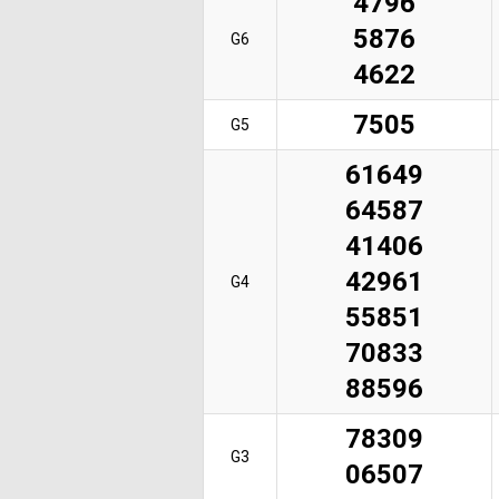
4796
5876
G6
4622
7505
G5
61649
64587
41406
42961
G4
55851
70833
88596
78309
G3
06507