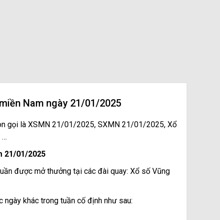
ố miền Nam ngày 21/01/2025
òn gọi là XSMN 21/01/2025, SXMN 21/01/2025, Xổ
 …
m 21/01/2025
ần được mở thưởng tại các đài quay: Xổ số Vũng
 ngày khác trong tuần cố định như sau: