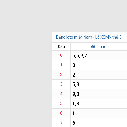
Bảng loto miền Nam
-
Lô XSMN thứ 3
Đầu
Bến Tre
5,6,9,7
0
8
1
2
2
5,3
3
9,8
4
1,3
5
1
6
6
7