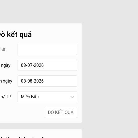
ò kết quả
 số
 ngày
n ngày
nh/ TP