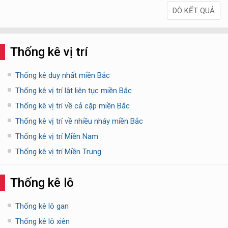
Thống kê vị trí
Thống kê duy nhất miền Bắc
Thống kê vị trí lật liên tục miền Bắc
Thống kê vị trí về cả cặp miền Bắc
Thống kê vị trí về nhiều nháy miền Bắc
Thống kê vị trí Miền Nam
Thống kê vị trí Miền Trung
Thống kê lô
Thống kê lô gan
Thống kê lô xiên