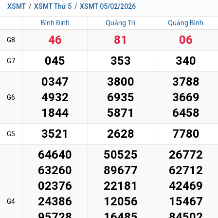
XSMT
XSMT Thứ 5
XSMT 05/02/2026
Bình Định
Quảng Trị
Quảng Bình
46
81
06
G8
045
353
340
G7
0347
3800
3788
4932
6935
3669
G6
1844
5871
6458
3521
2628
7780
G5
64640
50525
26772
63260
89677
62712
02376
22181
42469
24386
12056
15467
G4
95728
16485
84502