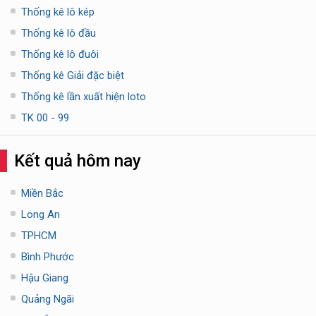
Thống kê lô kép
Thống kê lô đầu
Thống kê lô đuôi
Thống kê Giải đặc biệt
Thống kê lần xuất hiện loto
TK 00 - 99
Kết quả hôm nay
Miền Bắc
Long An
TPHCM
Bình Phước
Hậu Giang
Quảng Ngãi