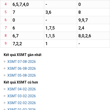
6,5,7,4,0
-
0
4
7
3,6
8
5
0
-
9,9,7
6
6
1,7,5
2,4
7
6,7
1,1,5
8,0,2,6
8
7,2,2
1
-
9
Kết quả XSMT gần nhất
XSMT 07-08-2026
XSMT 06-08-2026
XSMT 05-08-2026
Kết quả XSMT cũ hơn
XSMT 04-02-2026
XSMT 03-02-2026
XSMT 02-02-2026
XSMT 01-02-2026