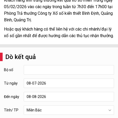
Khách hàng lĩnh trúng thưởng kết quả xổ số miền Trung ngày
05/02/2026 vào các ngày trong tuần từ 7h30 đến 17h00 tại
Phòng Trả thưởng Công ty Xổ số kiến thiết Bình Định, Quảng
Bình, Quảng Trị.
Hoặc quý khách hàng có thể liên hệ với các chi nhánh/đại lý
xổ số gần nhất để được hướng dẫn các thủ tục nhận thưởng.
Dò kết quả
Bộ số
Từ ngày
Đến ngày
Tỉnh/ TP