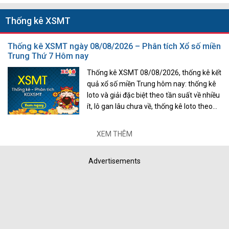
Thống kê XSMT
Thống kê XSMT ngày 08/08/2026 – Phân tích Xổ số miền
Trung Thứ 7 Hôm nay
Thống kê XSMT 08/08/2026, thống kê kết
quả xổ số miền Trung hôm nay: thống kê
loto và giải đặc biệt theo tần suất về nhiều
ít, lô gan lâu chưa về, thống kê loto theo
đầu và đuôi, giải 8… nhằm mang đến cho
người chơi xổ số những thông tin cực kỳ
XEM THÊM
quan trọng, được cung cấp hoàn toàn
miễn phí bởi hệ thống công nghệ 4.0 hiện
Advertisements
đại của Xoso.net.vn.