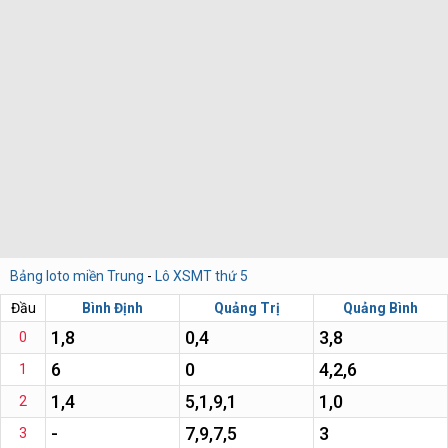
Bảng loto miền Trung
-
Lô XSMT thứ 5
Đầu
Bình Định
Quảng Trị
Quảng Bình
1,8
0,4
3,8
0
6
0
4,2,6
1
1,4
5,1,9,1
1,0
2
-
7,9,7,5
3
3