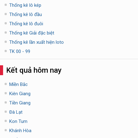
Thống kê lô kép
Thống kê lô đầu
Thống kê lô đuôi
Thống kê Giải đặc biệt
Thống kê lần xuất hiện loto
TK 00 - 99
Kết quả hôm nay
Miền Bắc
Kiên Giang
Tiền Giang
Đà Lạt
Kon Tum
Khánh Hòa