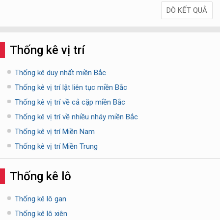
Thống kê vị trí
Thống kê duy nhất miền Bắc
Thống kê vị trí lật liên tục miền Bắc
Thống kê vị trí về cả cặp miền Bắc
Thống kê vị trí về nhiều nháy miền Bắc
Thống kê vị trí Miền Nam
Thống kê vị trí Miền Trung
Thống kê lô
Thống kê lô gan
Thống kê lô xiên