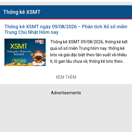
Thống kê XSMT
Thống kê XSMT ngày 09/08/2026 – Phân tích Xổ số miền
Trung Chủ Nhật Hôm nay
Thống kê XSMT 09/08/2026, thống kê kết
quả xổ số miền Trung hôm nay: thống kê
loto và giải đặc biệt theo tần suất về nhiều
ít, lô gan lâu chưa về, thống kê loto theo
đầu và đuôi, giải 8… nhằm mang đến cho
người chơi xổ số những thông tin cực kỳ
XEM THÊM
quan trọng, được cung cấp hoàn toàn
miễn phí bởi hệ thống công nghệ 4.0 hiện
Advertisements
đại của Xoso.net.vn.