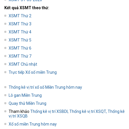
Kết quả XSMT theo thứ:
XSMT Thứ 2
XSMT Thứ 3
XSMT Thứ 4
XSMT Thứ 5
XSMT Thứ 6
XSMT Thứ 7
XSMT Chủ nhật
Trực tiếp Xổ số miền Trung
Thống kê vị trí xổ số Miền Trung hôm nay
Lô gan Miền Trung
Quay thử Miền Trung
Tham khảo
Thống kê vị trí XSBDI,
Thống kê vị trí XSQT,
Thống kê
vị trí XSQB
Xổ số miền Trung hôm nay