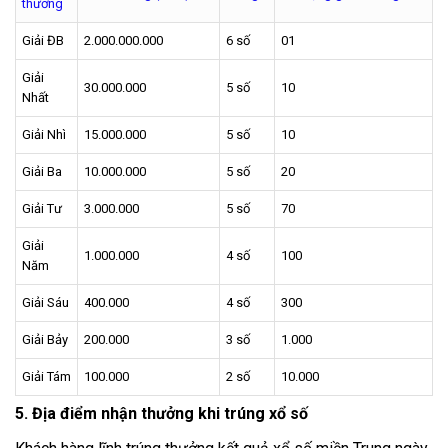
thưởng
Giải ĐB
2.000.000.000
6 số
01
Giải
30.000.000
5 số
10
Nhất
Giải Nhì
15.000.000
5 số
10
Giải Ba
10.000.000
5 số
20
Giải Tư
3.000.000
5 số
70
Giải
1.000.000
4 số
100
Năm
Giải Sáu
400.000
4 số
300
Giải Bảy
200.000
3 số
1.000
Giải Tám
100.000
2 số
10.000
5. Địa điểm nhận thưởng khi trúng xổ số