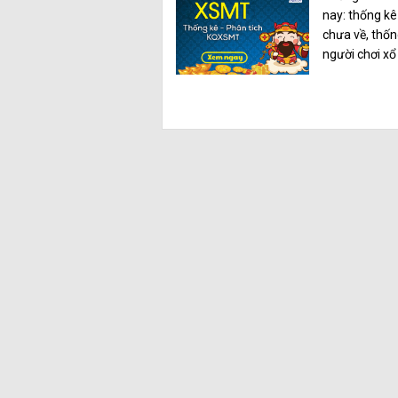
nay: thống kê 
chưa về, thốn
người chơi xổ
hoàn toàn miễ