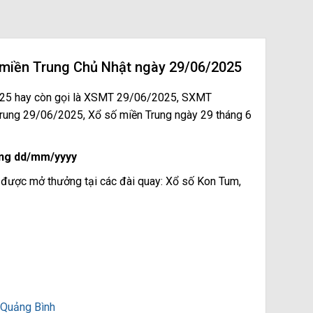
 miền Trung Chủ Nhật ngày 29/06/2025
025 hay còn gọi là XSMT 29/06/2025, SXMT
Trung 29/06/2025, Xổ số miền Trung ngày 29 tháng 6
ung dd/mm/yyyy
được mở thưởng tại các đài quay: Xổ số Kon Tum,
Quảng Bình