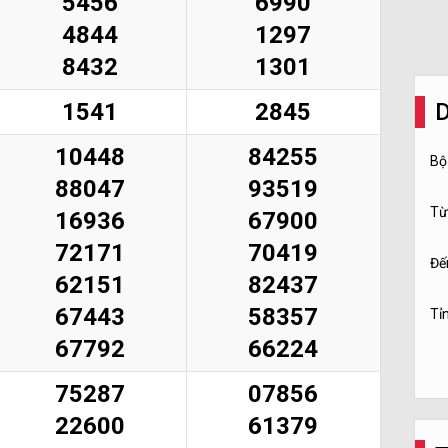
5456
6990
4844
1297
8432
1301
1541
2845
D
10448
84255
Bộ
88047
93519
Từ
16936
67900
72171
70419
Đế
62151
82437
67443
58357
Tỉ
67792
66224
75287
07856
22600
61379