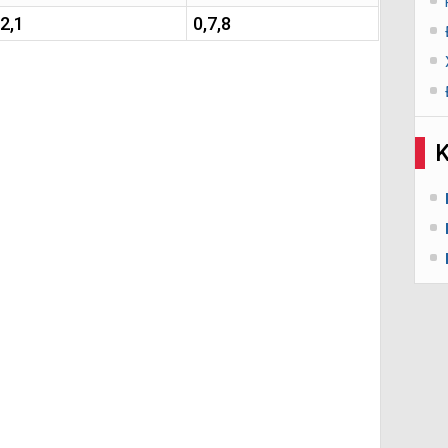
2,1
0,7,8
K