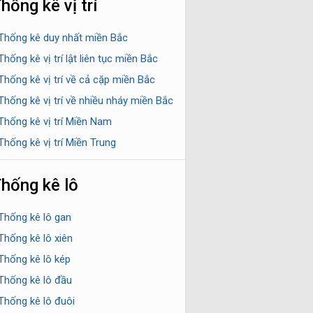
hống kê vị trí
Thống kê duy nhất miền Bắc
Thống kê vị trí lật liên tục miền Bắc
Thống kê vị trí về cả cặp miền Bắc
Thống kê vị trí về nhiều nháy miền Bắc
Thống kê vị trí Miền Nam
Thống kê vị trí Miền Trung
hống kê lô
Thống kê lô gan
Thống kê lô xiên
Thống kê lô kép
Thống kê lô đầu
Thống kê lô đuôi