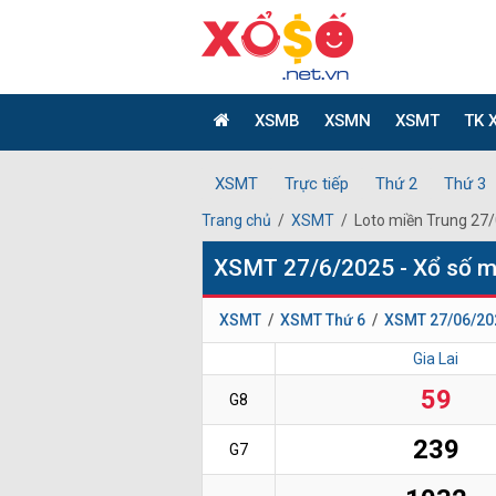
XSMB
XSMN
XSMT
TK 
XSMT
Trực tiếp
Thứ 2
Thứ 3
Trang chủ
XSMT
Loto miền Trung 27
XSMT 27/6/2025 - Xổ số m
XSMT
XSMT Thứ 6
XSMT 27/06/20
Gia Lai
59
G8
239
G7