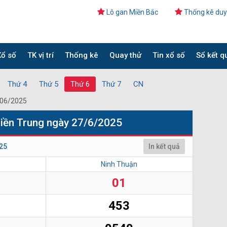
Lô gan Miền Bắc
Thống kê duy
Xổ số
TK vị trí
Thống kê
Quay thử
Tin xổ số
Sổ kết q
Thứ 4
Thứ 5
Thứ 6
Thứ 7
CN
/06/2025
iền Trung ngày 27/6/2025
25
In kết quả
Ninh Thuận
01
453