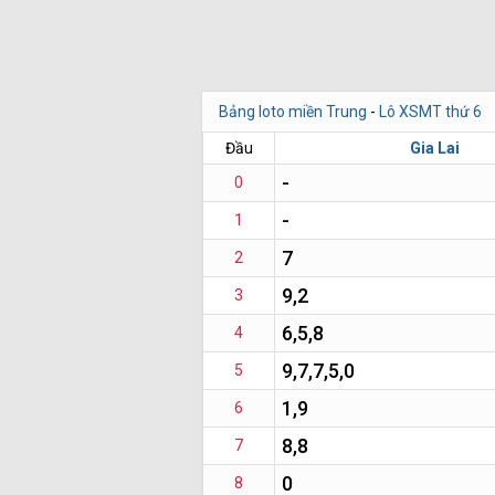
Bảng loto miền Trung
-
Lô XSMT thứ 6
Đầu
Gia Lai
-
0
-
1
7
2
9,2
3
6,5,8
4
9,7,7,5,0
5
1,9
6
8,8
7
0
8