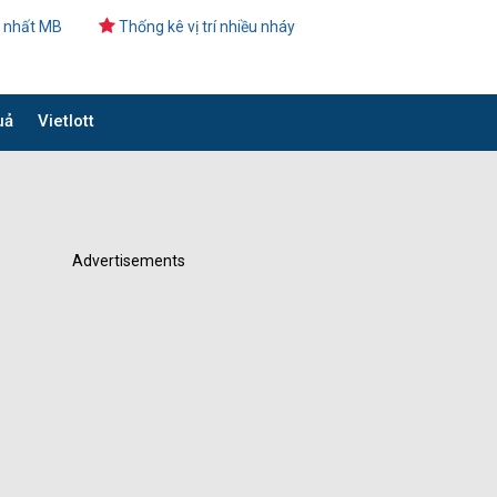
 nhất MB
Thống kê vị trí nhiều nháy
uả
Vietlott
Advertisements