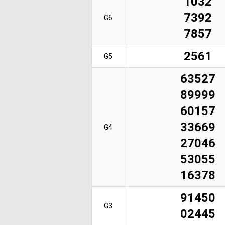
1032
7392
G6
7857
2561
G5
63527
89999
60157
33669
G4
27046
53055
16378
91450
G3
02445