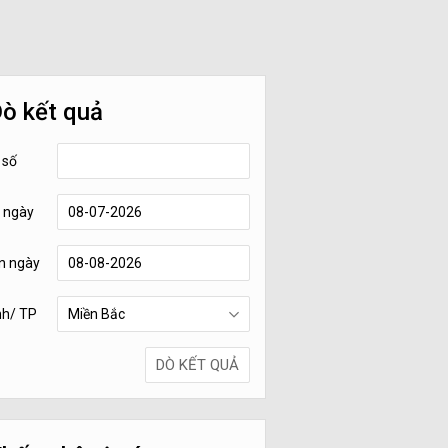
ò kết quả
 số
 ngày
n ngày
nh/ TP