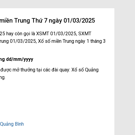
 miền Trung Thứ 7 ngày 01/03/2025
025 hay còn gọi là XSMT 01/03/2025, SXMT
Trung 01/03/2025, Xổ số miền Trung ngày 1 tháng 3
ung dd/mm/yyyy
được mở thưởng tại các đài quay: Xổ số Quảng
ng.
Quảng Bình