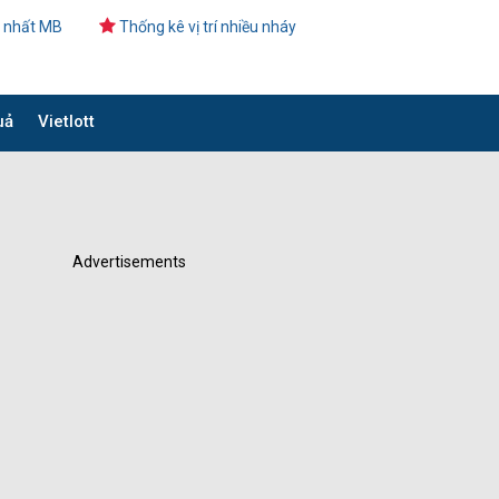
 nhất MB
Thống kê vị trí nhiều nháy
uả
Vietlott
Advertisements