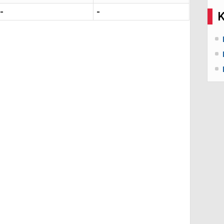
-
-
K