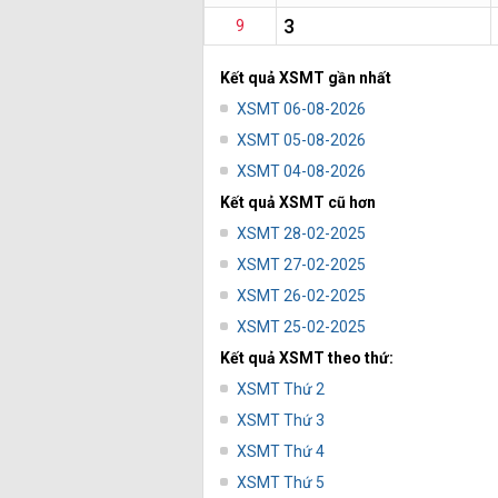
3
9
Kết quả XSMT gần nhất
XSMT 06-08-2026
XSMT 05-08-2026
XSMT 04-08-2026
Kết quả XSMT cũ hơn
XSMT 28-02-2025
XSMT 27-02-2025
XSMT 26-02-2025
XSMT 25-02-2025
Kết quả XSMT theo thứ:
XSMT Thứ 2
XSMT Thứ 3
XSMT Thứ 4
XSMT Thứ 5