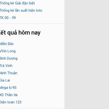
Thống kê Giải đặc biệt
Thống kê lần xuất hiện loto
TK 00 - 99
ết quả hôm nay
Miền Bắc
Vĩnh Long
Bình Dương
Trà Vinh
Ninh Thuận
Gia Lai
Mega 6/45
XS Thần tài
Điện toán 123