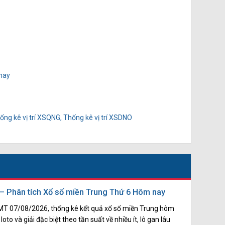
 nay
ống kê vị trí XSQNG,
Thống kê vị trí XSDNO
 Phân tích Xổ số miền Trung Thứ 6 Hôm nay
T 07/08/2026, thống kê kết quả xổ số miền Trung hôm
loto và giải đặc biệt theo tần suất về nhiều ít, lô gan lâu