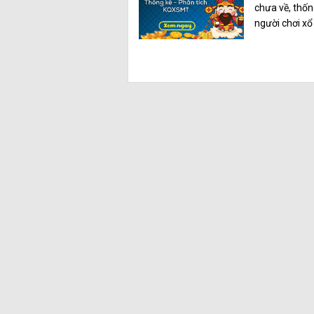
chưa về, thốn
người chơi xổ
hoàn toàn miễ