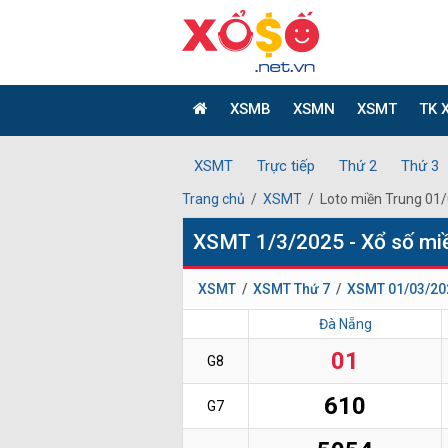
XSMB
XSMN
XSMT
TK 
XSMT
Trực tiếp
Thứ 2
Thứ 3
Trang chủ
XSMT
Loto miền Trung 01
XSMT 1/3/2025 - Xổ số mi
XSMT
XSMT Thứ 7
XSMT 01/03/20
Đà Nẵng
01
G8
610
G7