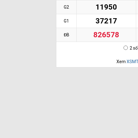
11950
G2
37217
G1
826578
ĐB
2 số
Xem
XSMT