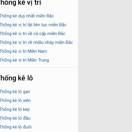
hống kê vị trí
Thống kê duy nhất miền Bắc
Thống kê vị trí lật liên tục miền Bắc
Thống kê vị trí về cả cặp miền Bắc
Thống kê vị trí về nhiều nháy miền Bắc
Thống kê vị trí Miền Nam
Thống kê vị trí Miền Trung
hống kê lô
Thống kê lô gan
Thống kê lô xiên
Thống kê lô kép
Thống kê lô đầu
Thống kê lô đuôi