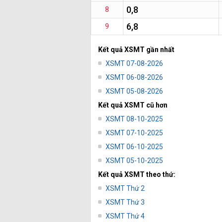
0,8
8
6,8
9
Kết quả XSMT gần nhất
XSMT 07-08-2026
XSMT 06-08-2026
XSMT 05-08-2026
Kết quả XSMT cũ hơn
XSMT 08-10-2025
XSMT 07-10-2025
XSMT 06-10-2025
XSMT 05-10-2025
Kết quả XSMT theo thứ:
XSMT Thứ 2
XSMT Thứ 3
XSMT Thứ 4