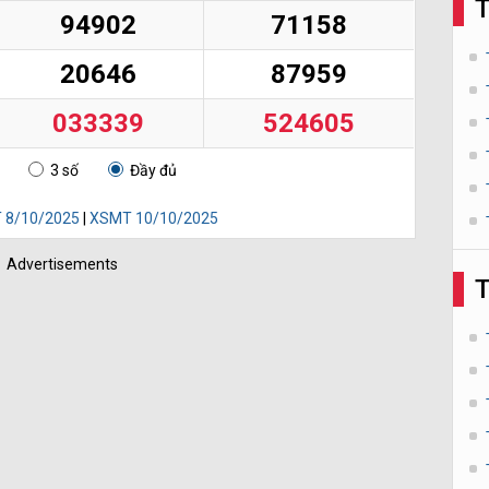
T
94902
71158
20646
87959
033339
524605
3 số
Đầy đủ
 8/10/2025
|
XSMT 10/10/2025
Advertisements
T