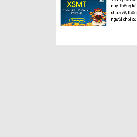
nay: thống kê 
chưa về, thốn
người chơi xổ
hoàn toàn miễ