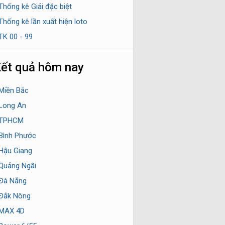
Thống kê Giải đặc biệt
Thống kê lần xuất hiện loto
TK 00 - 99
ết quả hôm nay
Miền Bắc
Long An
TPHCM
Bình Phước
Hậu Giang
Quảng Ngãi
Đà Nẵng
Đắk Nông
MAX 4D