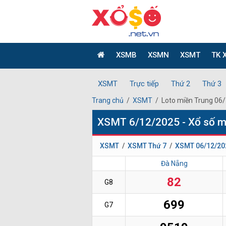
XSMB
XSMN
XSMT
TK 
XSMT
Trực tiếp
Thứ 2
Thứ 3
Trang chủ
XSMT
Loto miền Trung 06
XSMT 6/12/2025 - Xổ số m
XSMT
XSMT Thứ 7
XSMT 06/12/20
Đà Nẵng
82
G8
699
G7