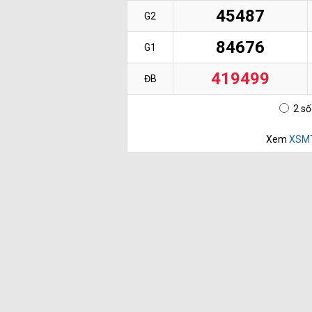
45487
G2
84676
G1
419499
ĐB
2 số
Xem
XSMT