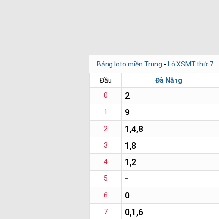
Bảng loto miền Trung
-
Lô XSMT thứ 7
Đầu
Đà Nẵng
2
0
9
1
1,4,8
2
1,8
3
1,2
4
-
5
0
6
0,1,6
7