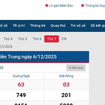
Lô gan Miền Bắc
Thống kê duy
Xổ số
TK vị trí
Thống kê
Quay thử
Tin xổ số
Sổ kết q
Thứ 4
Thứ 5
Thứ 6
Thứ 7
CN
/12/2025
iền Trung ngày 6/12/2025
25
In kết quả
Quảng Ngãi
Đắk Nông
63
03
749
201