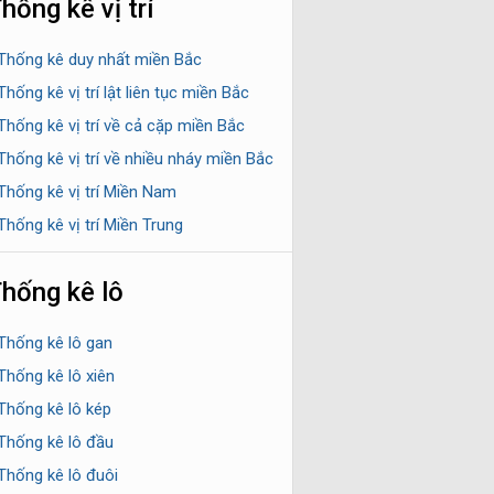
hống kê vị trí
Thống kê duy nhất miền Bắc
Thống kê vị trí lật liên tục miền Bắc
Thống kê vị trí về cả cặp miền Bắc
Thống kê vị trí về nhiều nháy miền Bắc
Thống kê vị trí Miền Nam
Thống kê vị trí Miền Trung
hống kê lô
Thống kê lô gan
Thống kê lô xiên
Thống kê lô kép
Thống kê lô đầu
Thống kê lô đuôi