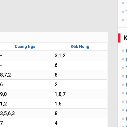
K
Quảng Ngãi
Đắk Nông
-
3,1,2
-
6
8,7,2
8
6
2
9,0
1,8,7
1,2
1,6
3,5,6,3
8
7
4