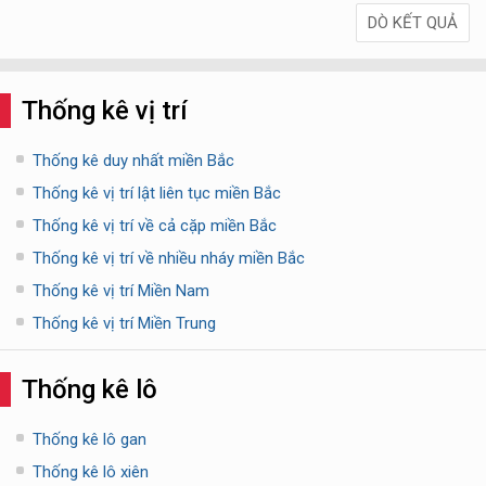
Thống kê vị trí
Thống kê duy nhất miền Bắc
Thống kê vị trí lật liên tục miền Bắc
Thống kê vị trí về cả cặp miền Bắc
Thống kê vị trí về nhiều nháy miền Bắc
Thống kê vị trí Miền Nam
Thống kê vị trí Miền Trung
Thống kê lô
Thống kê lô gan
Thống kê lô xiên