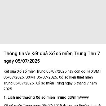
Thông tin về Kết quả Xổ số miền Trung Thứ 7
ngày 05/07/2025
Kết quả Xổ số miền Trung 05/07/2025 hay còn gọi là XSMT
05/07/2025, SXMT 05/07/2025, Xổ số kiến thiết miền
Trung 05/07/2025, Xổ số miền Trung ngày 5 tháng 7 năm
2025
1. Lịch mở thưởng Xổ số miền Trung dd/mm/yyyy
Xổ số miền Trung ngày 05/07/2025 được mở thưởng tại các