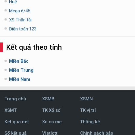
Huế
Mega 6/45
XS Thần tài
Điện toán 123
Kết quả theo tỉnh
Miền Bắc
Miền Trung
Miền Nam
Trang chủ
XSMB
XSMN
XSMT
TK Xổ số
TK vị trí
Ket qua net
Xo so me
Thống kê
Sổ kết quả
Vietlott
Chính sách bảo