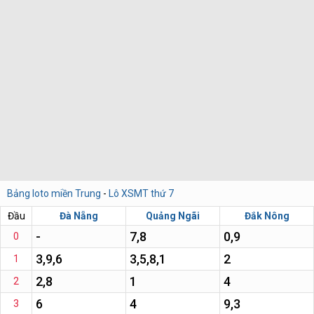
Bảng loto miền Trung
-
Lô XSMT thứ 7
Đầu
Đà Nẵng
Quảng Ngãi
Đắk Nông
-
7,8
0,9
0
3,9,6
3,5,8,1
2
1
2,8
1
4
2
6
4
9,3
3