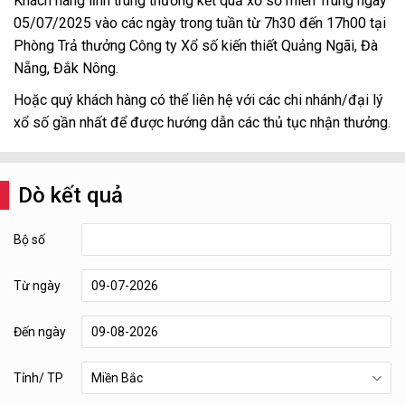
Khách hàng lĩnh trúng thưởng kết quả xổ số miền Trung ngày
05/07/2025 vào các ngày trong tuần từ 7h30 đến 17h00 tại
Phòng Trả thưởng Công ty Xổ số kiến thiết Quảng Ngãi, Đà
Nẵng, Đắk Nông.
Hoặc quý khách hàng có thể liên hệ với các chi nhánh/đại lý
xổ số gần nhất để được hướng dẫn các thủ tục nhận thưởng.
Dò kết quả
Bộ số
Từ ngày
Đến ngày
Tỉnh/ TP