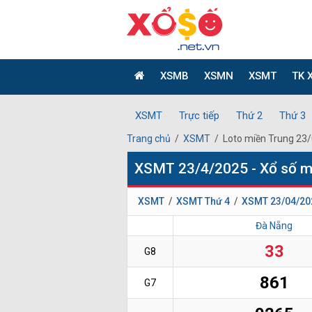
XSMB
XSMN
XSMT
TK 
XSMT
Trực tiếp
Thứ 2
Thứ 3
Trang chủ
XSMT
Loto miền Trung 23
XSMT 23/4/2025 - Xổ số m
XSMT
XSMT Thứ 4
XSMT 23/04/20
Đà Nẵng
33
G8
861
G7