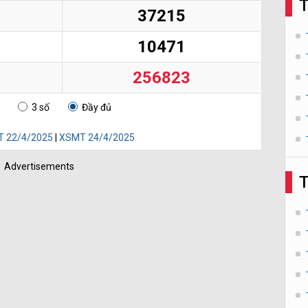
T
37215
10471
256823
3 số
Đầy đủ
 22/4/2025
|
XSMT 24/4/2025
Advertisements
T