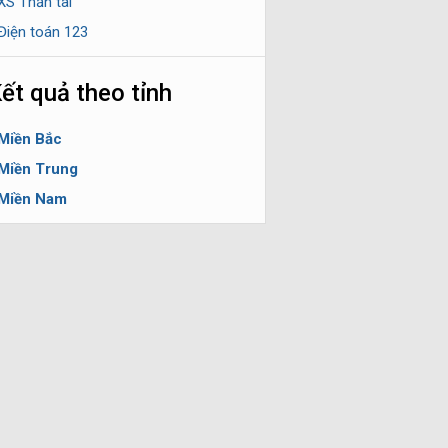
XS Thần tài
Điện toán 123
ết quả theo tỉnh
Miền Bắc
Miền Trung
Miền Nam