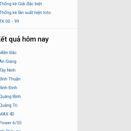
Thống kê Giải đặc biệt
Thống kê lần xuất hiện loto
TK 00 - 99
ết quả hôm nay
Miền Bắc
An Giang
Tây Ninh
Bình Thuận
Bình Định
Quảng Bình
Quảng Trị
MAX 4D
Power 6/55