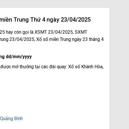
 miền Trung Thứ 4 ngày 23/04/2025
025 hay còn gọi là XSMT 23/04/2025, SXMT
Trung 23/04/2025, Xổ số miền Trung ngày 23 tháng 4
ung dd/mm/yyyy
được mở thưởng tại các đài quay: Xổ số Khánh Hòa,
Quảng Bình