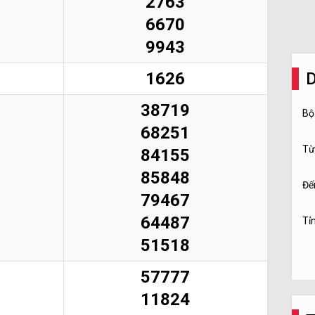
2763
6670
9943
1626
D
38719
Bộ
68251
Từ
84155
85848
Đế
79467
64487
Tỉ
51518
57777
11824