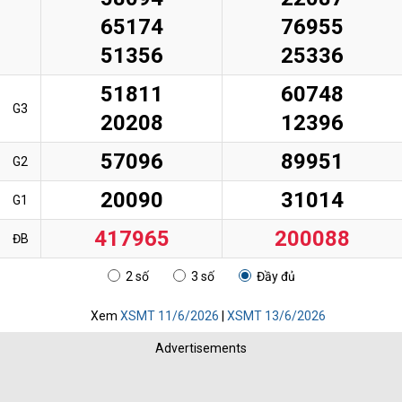
65174
76955
51356
25336
51811
60748
G3
20208
12396
57096
89951
G2
20090
31014
G1
417965
200088
ĐB
2 số
3 số
Đầy đủ
Xem
XSMT 11/6/2026
|
XSMT 13/6/2026
Advertisements