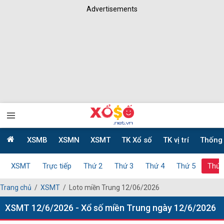
Advertisements
XSMB
XSMN
XSMT
TK Xổ số
TK vị trí
Thống
XSMT
Trực tiếp
Thứ 2
Thứ 3
Thứ 4
Thứ 5
Thứ 
Trang chủ
XSMT
Loto miền Trung 12/06/2026
XSMT 12/6/2026 - Xổ số miền Trung ngày 12/6/2026