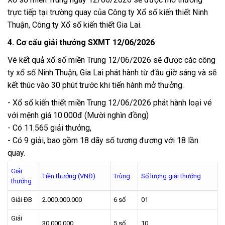
trực tiếp tại trường quay của Công ty Xổ số kiến thiết Ninh
Thuận, Công ty Xổ số kiến thiết Gia Lai.
4. Cơ cấu giải thưởng SXMT 12/06/2026
Vé kết quả xổ số miền Trung 12/06/2026 sẽ được các công
ty xổ số Ninh Thuận, Gia Lai phát hành từ đầu giờ sáng và sẽ
kết thúc vào 30 phút trước khi tiến hành mở thưởng.
- Xổ số kiến thiết miền Trung 12/06/2026 phát hành loại vé
với mệnh giá 10.000đ (Mười nghìn đồng)
- Có 11.565 giải thưởng,
- Có 9 giải, bao gồm 18 dãy số tương đương với 18 lần
quay.
Giải
Tiền thưởng (VNĐ)
Trùng
Số lượng giải thưởng
thưởng
Giải ĐB
2.000.000.000
6 số
01
Giải
30.000.000
5 số
10