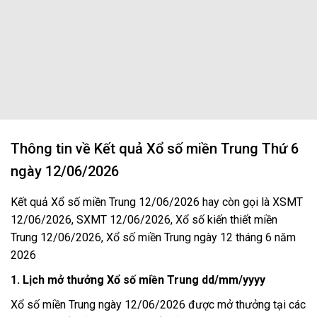
Thông tin về Kết quả Xổ số miền Trung Thứ 6
ngày 12/06/2026
Kết quả Xổ số miền Trung 12/06/2026 hay còn gọi là XSMT
12/06/2026, SXMT 12/06/2026, Xổ số kiến thiết miền
Trung 12/06/2026, Xổ số miền Trung ngày 12 tháng 6 năm
2026
1. Lịch mở thưởng Xổ số miền Trung dd/mm/yyyy
Xổ số miền Trung ngày 12/06/2026 được mở thưởng tại các