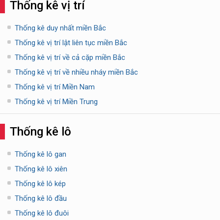
Thống kê vị trí
Thống kê duy nhất miền Bắc
Thống kê vị trí lật liên tục miền Bắc
Thống kê vị trí về cả cặp miền Bắc
Thống kê vị trí về nhiều nháy miền Bắc
Thống kê vị trí Miền Nam
Thống kê vị trí Miền Trung
Thống kê lô
Thống kê lô gan
Thống kê lô xiên
Thống kê lô kép
Thống kê lô đầu
Thống kê lô đuôi