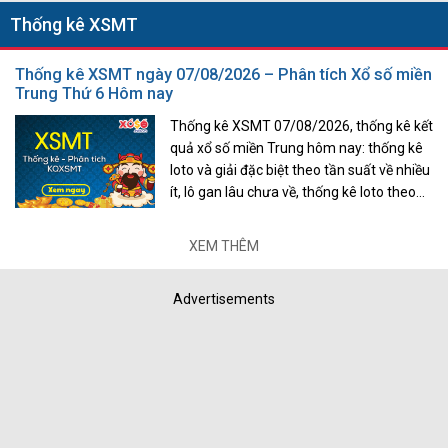
Thống kê XSMT
Thống kê XSMT ngày 07/08/2026 – Phân tích Xổ số miền
Trung Thứ 6 Hôm nay
Thống kê XSMT 07/08/2026, thống kê kết
quả xổ số miền Trung hôm nay: thống kê
loto và giải đặc biệt theo tần suất về nhiều
ít, lô gan lâu chưa về, thống kê loto theo
đầu và đuôi, giải 8… nhằm mang đến cho
người chơi xổ số những thông tin cực kỳ
XEM THÊM
quan trọng, được cung cấp hoàn toàn
miễn phí bởi hệ thống công nghệ 4.0 hiện
Advertisements
đại của Xoso.net.vn.