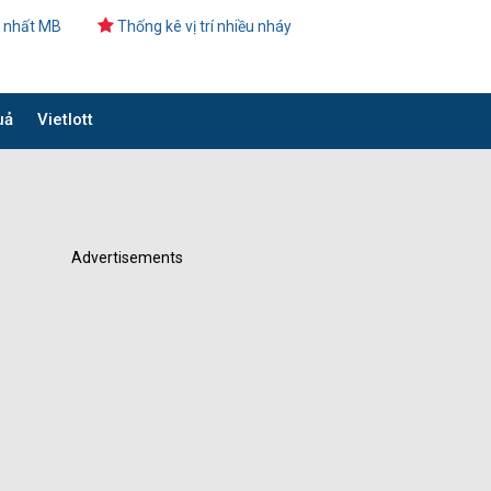
 nhất MB
Thống kê vị trí nhiều nháy
uả
Vietlott
Advertisements