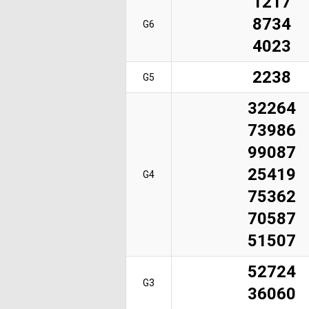
1217
8734
G6
4023
2238
G5
32264
73986
99087
25419
G4
75362
70587
51507
52724
G3
36060