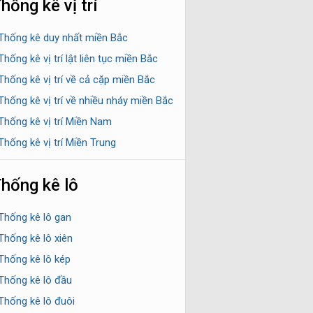
hống kê vị trí
Thống kê duy nhất miền Bắc
Thống kê vị trí lật liên tục miền Bắc
Thống kê vị trí về cả cặp miền Bắc
Thống kê vị trí về nhiều nháy miền Bắc
Thống kê vị trí Miền Nam
Thống kê vị trí Miền Trung
hống kê lô
Thống kê lô gan
Thống kê lô xiên
Thống kê lô kép
Thống kê lô đầu
Thống kê lô đuôi