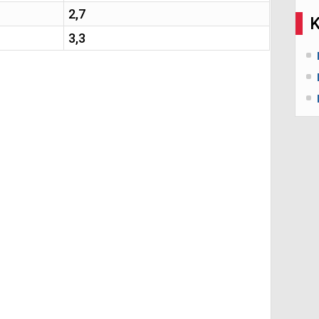
2,7
K
3,3