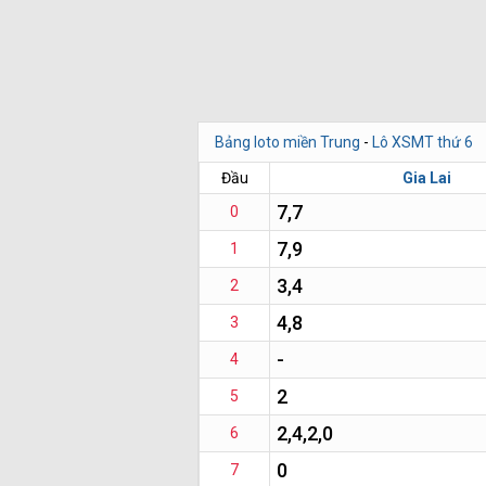
Bảng loto miền Trung
-
Lô XSMT thứ 6
Đầu
Gia Lai
7,7
0
7,9
1
3,4
2
4,8
3
-
4
2
5
2,4,2,0
6
0
7