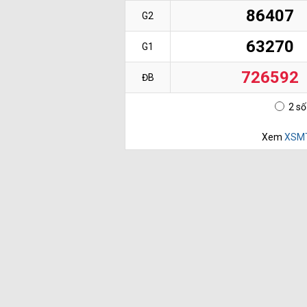
86407
G2
63270
G1
726592
ĐB
2 số
Xem
XSMT