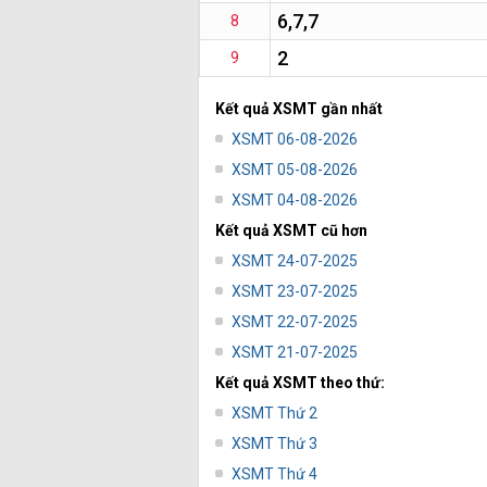
6,7,7
8
2
9
Kết quả XSMT gần nhất
XSMT 06-08-2026
XSMT 05-08-2026
XSMT 04-08-2026
Kết quả XSMT cũ hơn
XSMT 24-07-2025
XSMT 23-07-2025
XSMT 22-07-2025
XSMT 21-07-2025
Kết quả XSMT theo thứ:
XSMT Thứ 2
XSMT Thứ 3
XSMT Thứ 4