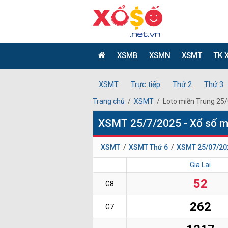
XSMB
XSMN
XSMT
TK 
XSMT
Trực tiếp
Thứ 2
Thứ 3
Trang chủ
XSMT
Loto miền Trung 25
XSMT 25/7/2025 - Xổ số m
XSMT
XSMT Thứ 6
XSMT 25/07/20
Gia Lai
52
G8
262
G7