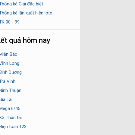
Thống kê Giải đặc biệt
Thống kê lần xuất hiện loto
TK 00 - 99
ết quả hôm nay
Miền Bắc
Vĩnh Long
Bình Dương
Trà Vinh
Ninh Thuận
Gia Lai
Mega 6/45
XS Thần tài
Điện toán 123