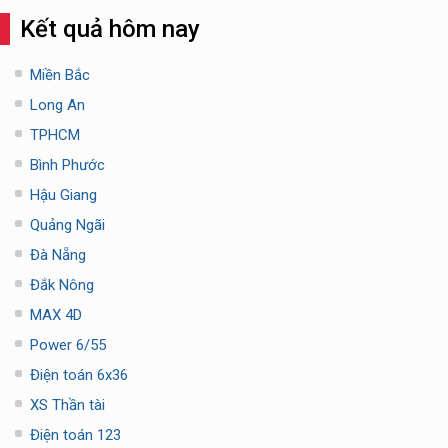
Kết quả hôm nay
Miền Bắc
Long An
TPHCM
Bình Phước
Hậu Giang
Quảng Ngãi
Đà Nẵng
Đắk Nông
MAX 4D
Power 6/55
Điện toán 6x36
XS Thần tài
Điện toán 123