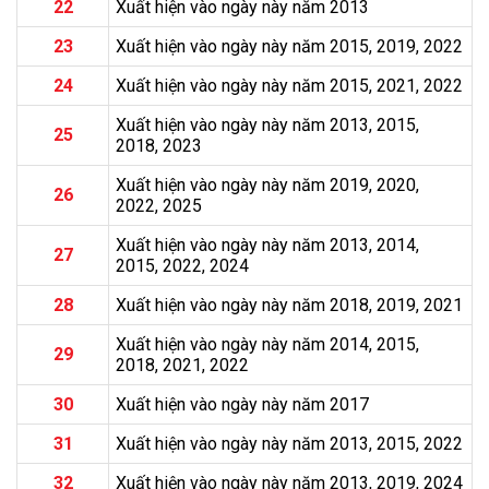
22
Xuất hiện vào ngày này năm 2013
23
Xuất hiện vào ngày này năm 2015, 2019, 2022
24
Xuất hiện vào ngày này năm 2015, 2021, 2022
Xuất hiện vào ngày này năm 2013, 2015,
25
2018, 2023
Xuất hiện vào ngày này năm 2019, 2020,
26
2022, 2025
Xuất hiện vào ngày này năm 2013, 2014,
27
2015, 2022, 2024
28
Xuất hiện vào ngày này năm 2018, 2019, 2021
Xuất hiện vào ngày này năm 2014, 2015,
29
2018, 2021, 2022
30
Xuất hiện vào ngày này năm 2017
31
Xuất hiện vào ngày này năm 2013, 2015, 2022
32
Xuất hiện vào ngày này năm 2013, 2019, 2024