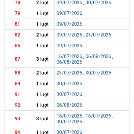
78
2
lượt
09/07/2026
,
30/07/2026
79
1
lượt
09/07/2026
81
1
lượt
09/07/2026
82
2
lượt
09/07/2026
,
23/07/2026
86
1
lượt
09/07/2026
16/07/2026
,
06/08/2026
,
87
3
lượt
06/08/2026
88
2
lượt
23/07/2026
,
30/07/2026
89
1
lượt
30/07/2026
91
1
lượt
30/07/2026
92
1
lượt
06/08/2026
16/07/2026
,
16/07/2026
,
93
3
lượt
30/07/2026
94
1
lượt
30/07/2026