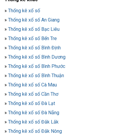
»
Thống kê xổ số
»
Thống kê xổ số An Giang
»
Thống kê xổ số Bạc Liêu
»
Thống kê xổ số Bến Tre
»
Thống kê xổ số Bình Định
»
Thống kê xổ số Bình Dương
»
Thống kê xổ số Bình Phước
»
Thống kê xổ số Bình Thuận
»
Thống kê xổ số Cà Mau
»
Thống kê xổ số Cần Thơ
»
Thống kê xổ số Đà Lạt
»
Thống kê xổ số Đà Nẵng
»
Thống kê xổ số Đắk Lắk
»
Thống kê xổ số Đắk Nông