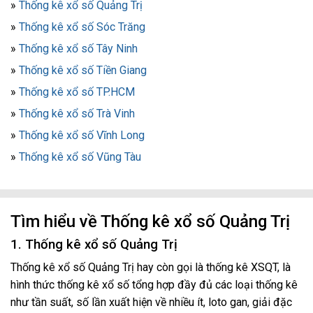
»
Thống kê xổ số Quảng Trị
»
Thống kê xổ số Sóc Trăng
»
Thống kê xổ số Tây Ninh
»
Thống kê xổ số Tiền Giang
»
Thống kê xổ số TP.HCM
»
Thống kê xổ số Trà Vinh
»
Thống kê xổ số Vĩnh Long
»
Thống kê xổ số Vũng Tàu
Tìm hiểu về Thống kê xổ số Quảng Trị
1. Thống kê xổ số Quảng Trị
Thống kê xổ số Quảng Trị hay còn gọi là thống kê XSQT, là
hình thức thống kê xổ số tổng hợp đầy đủ các loại thống kê
như tần suất, số lần xuất hiện về nhiều ít, loto gan, giải đặc