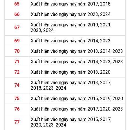
65
Xuất hiện vào ngày này năm 2017, 2018
66
Xuất hiện vào ngày này năm 2023, 2024
Xuất hiện vào ngày này năm 2019, 2021,
67
2023, 2024
69
Xuất hiện vào ngày này năm 2014, 2022
70
Xuất hiện vào ngày này năm 2013, 2014, 2023
71
Xuất hiện vào ngày này năm 2014, 2022, 2023
72
Xuất hiện vào ngày này năm 2013, 2020
Xuất hiện vào ngày này năm 2013, 2017,
74
2018, 2023, 2024
75
Xuất hiện vào ngày này năm 2015, 2019, 2020
76
Xuất hiện vào ngày này năm 2017, 2020, 2023
Xuất hiện vào ngày này năm 2015, 2017,
77
2020, 2023, 2024