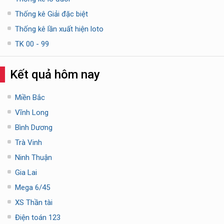
Thống kê Giải đặc biệt
Thống kê lần xuất hiện loto
TK 00 - 99
Kết quả hôm nay
Miền Bắc
Vĩnh Long
Bình Dương
Trà Vinh
Ninh Thuận
Gia Lai
Mega 6/45
XS Thần tài
Điện toán 123