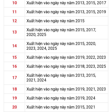
10
Xuất hiện vào ngày này năm 2013, 2015, 2017
11
Xuất hiện vào ngày này năm 2013, 2015, 2019
12
Xuất hiện vào ngày này năm 2015
Xuất hiện vào ngày này năm 2015, 2017,
13
2020, 2025
Xuất hiện vào ngày này năm 2015, 2020,
14
2023, 2024, 2025
15
Xuất hiện vào ngày này năm 2019, 2022, 2023
16
Xuất hiện vào ngày này năm 2018, 2023, 2025
Xuất hiện vào ngày này năm 2013, 2015,
17
2021, 2024
18
Xuất hiện vào ngày này năm 2019, 2021, 2023
19
Xuất hiện vào ngày này năm 2019, 2024
20
Xuất hiện vào ngày này năm 2015, 2021