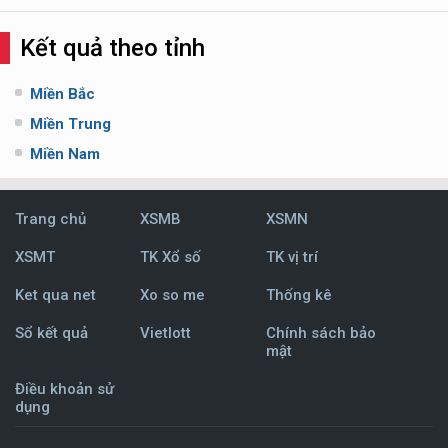
Kết quả theo tỉnh
Miền Bắc
Miền Trung
Miền Nam
Trang chủ
XSMB
XSMN
XSMT
TK Xổ số
TK vị trí
Ket qua net
Xo so me
Thống kê
Sổ kết quả
Vietlott
Chính sách bảo
mật
Điều khoản sử
dụng