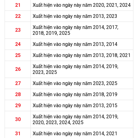
21
Xuất hiện vào ngày này năm 2020, 2021, 2024
22
Xuất hiện vào ngày này năm 2013, 2023
Xuất hiện vào ngày này năm 2014, 2017,
23
2018, 2019, 2025
24
Xuất hiện vào ngày này năm 2013, 2014
25
Xuất hiện vào ngày này năm 2013, 2018, 2021
Xuất hiện vào ngày này năm 2014, 2019,
26
2023, 2025
27
Xuất hiện vào ngày này năm 2023, 2025
28
Xuất hiện vào ngày này năm 2018, 2019
29
Xuất hiện vào ngày này năm 2013, 2015
Xuất hiện vào ngày này năm 2014, 2019,
30
2020, 2023, 2024, 2025
31
Xuất hiện vào ngày này năm 2014, 2021