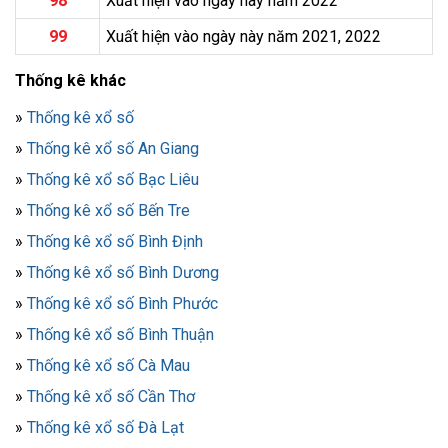
98
Xuất hiện vào ngày này năm 2022
99
Xuất hiện vào ngày này năm 2021, 2022
Thống kê khác
»
Thống kê xổ số
»
Thống kê xổ số An Giang
»
Thống kê xổ số Bạc Liêu
»
Thống kê xổ số Bến Tre
»
Thống kê xổ số Bình Định
»
Thống kê xổ số Bình Dương
»
Thống kê xổ số Bình Phước
»
Thống kê xổ số Bình Thuận
»
Thống kê xổ số Cà Mau
»
Thống kê xổ số Cần Thơ
»
Thống kê xổ số Đà Lạt