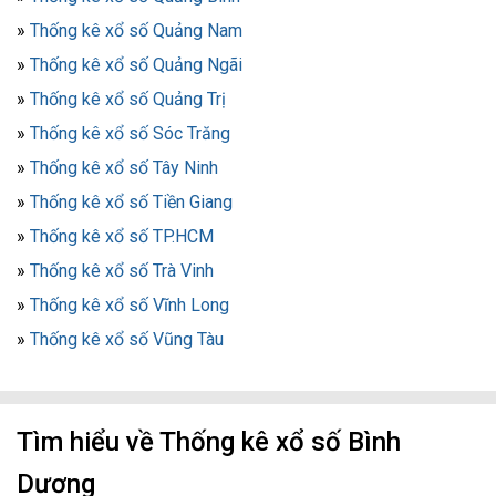
»
Thống kê xổ số Quảng Nam
»
Thống kê xổ số Quảng Ngãi
»
Thống kê xổ số Quảng Trị
»
Thống kê xổ số Sóc Trăng
»
Thống kê xổ số Tây Ninh
»
Thống kê xổ số Tiền Giang
»
Thống kê xổ số TP.HCM
»
Thống kê xổ số Trà Vinh
»
Thống kê xổ số Vĩnh Long
»
Thống kê xổ số Vũng Tàu
Tìm hiểu về Thống kê xổ số Bình
Dương