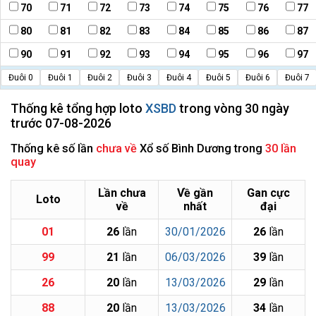
70
71
72
73
74
75
76
77
80
81
82
83
84
85
86
87
90
91
92
93
94
95
96
97
Đuôi 0
Đuôi 1
Đuôi 2
Đuôi 3
Đuôi 4
Đuôi 5
Đuôi 6
Đuôi 7
Thống kê tổng hợp loto
XSBD
trong vòng 30 ngày
trước 07-08-2026
Thống kê số lần
chưa về
Xổ số Bình Dương trong
30 lần
quay
Lần chưa
Về gần
Gan cực
Loto
về
nhất
đại
01
26
lần
30/01/2026
26
lần
99
21
lần
06/03/2026
39
lần
26
20
lần
13/03/2026
29
lần
88
20
lần
13/03/2026
34
lần