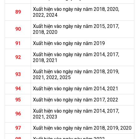
Xuất hiện vào ngày này năm 2018, 2020,
89
2022, 2024
Xuất hiện vào ngày này năm 2015, 2017,
90
2018, 2020
91
Xuất hiện vào ngày này năm 2019
Xuất hiện vào ngày này năm 2014, 2017,
92
2018, 2021
Xuất hiện vào ngày này năm 2018, 2019,
93
2021, 2022, 2025
94
Xuất hiện vào ngày này năm 2014, 2021
95
Xuất hiện vào ngày này năm 2017, 2022
Xuất hiện vào ngày này năm 2014, 2017,
96
2021, 2023
97
Xuất hiện vào ngày này năm 2018, 2019, 2020