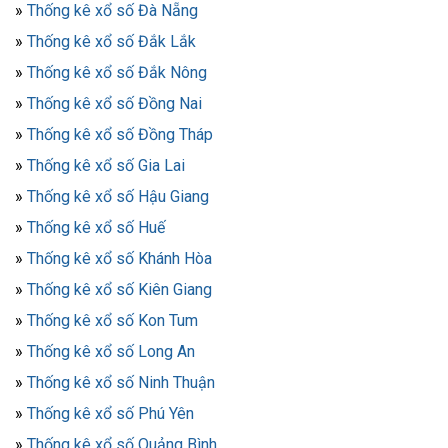
»
Thống kê xổ số Đà Nẵng
»
Thống kê xổ số Đắk Lắk
»
Thống kê xổ số Đắk Nông
»
Thống kê xổ số Đồng Nai
»
Thống kê xổ số Đồng Tháp
»
Thống kê xổ số Gia Lai
»
Thống kê xổ số Hậu Giang
»
Thống kê xổ số Huế
»
Thống kê xổ số Khánh Hòa
»
Thống kê xổ số Kiên Giang
»
Thống kê xổ số Kon Tum
»
Thống kê xổ số Long An
»
Thống kê xổ số Ninh Thuận
»
Thống kê xổ số Phú Yên
»
Thống kê xổ số Quảng Bình