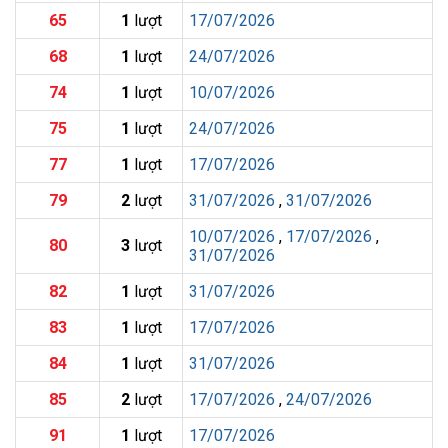
65
1
lượt
17/07/2026
68
1
lượt
24/07/2026
74
1
lượt
10/07/2026
75
1
lượt
24/07/2026
77
1
lượt
17/07/2026
79
2
lượt
31/07/2026
,
31/07/2026
10/07/2026
,
17/07/2026
,
80
3
lượt
31/07/2026
82
1
lượt
31/07/2026
83
1
lượt
17/07/2026
84
1
lượt
31/07/2026
85
2
lượt
17/07/2026
,
24/07/2026
91
1
lượt
17/07/2026