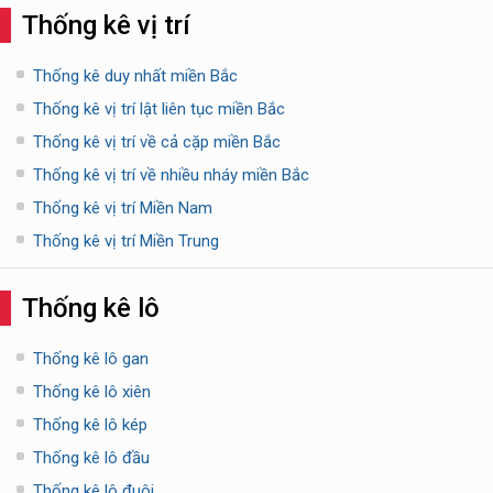
Thống kê vị trí
Thống kê duy nhất miền Bắc
Thống kê vị trí lật liên tục miền Bắc
Thống kê vị trí về cả cặp miền Bắc
Thống kê vị trí về nhiều nháy miền Bắc
Thống kê vị trí Miền Nam
Thống kê vị trí Miền Trung
Thống kê lô
Thống kê lô gan
Thống kê lô xiên
Thống kê lô kép
Thống kê lô đầu
Thống kê lô đuôi