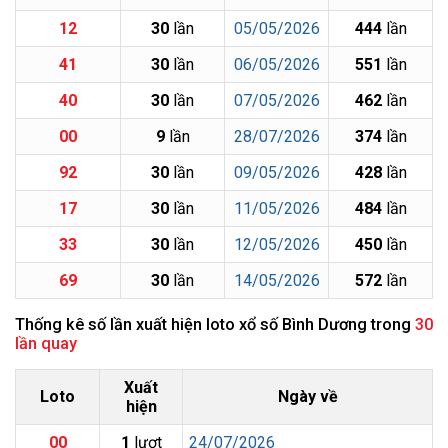
12
30
lần
05/05/2026
444
lần
41
30
lần
06/05/2026
551
lần
40
30
lần
07/05/2026
462
lần
00
9
lần
28/07/2026
374
lần
92
30
lần
09/05/2026
428
lần
17
30
lần
11/05/2026
484
lần
33
30
lần
12/05/2026
450
lần
69
30
lần
14/05/2026
572
lần
Thống kê số lần xuất hiện loto xổ số Bình Dương trong
30
lần quay
Xuất
Loto
Ngày về
hiện
00
1
lượt
24/07/2026