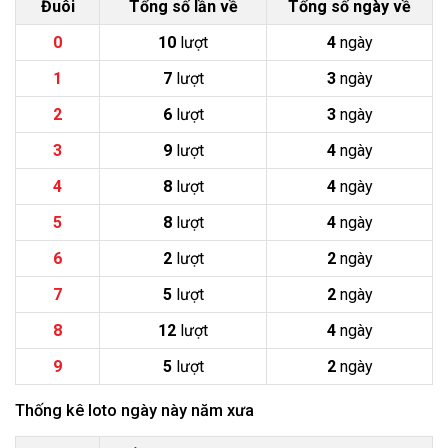
Đuôi
Tổng số lần về
Tổng số ngày về
0
10
lượt
4
ngày
1
7
lượt
3
ngày
2
6
lượt
3
ngày
3
9
lượt
4
ngày
4
8
lượt
4
ngày
5
8
lượt
4
ngày
6
2
lượt
2
ngày
7
5
lượt
2
ngày
8
12
lượt
4
ngày
9
5
lượt
2
ngày
Thống kê loto ngày này năm xưa