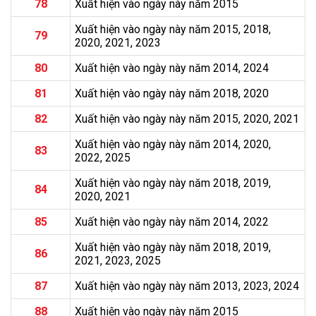
78
Xuất hiện vào ngày này năm 2015
Xuất hiện vào ngày này năm 2015, 2018,
79
2020, 2021, 2023
80
Xuất hiện vào ngày này năm 2014, 2024
81
Xuất hiện vào ngày này năm 2018, 2020
82
Xuất hiện vào ngày này năm 2015, 2020, 2021
Xuất hiện vào ngày này năm 2014, 2020,
83
2022, 2025
Xuất hiện vào ngày này năm 2018, 2019,
84
2020, 2021
85
Xuất hiện vào ngày này năm 2014, 2022
Xuất hiện vào ngày này năm 2018, 2019,
86
2021, 2023, 2025
87
Xuất hiện vào ngày này năm 2013, 2023, 2024
88
Xuất hiện vào ngày này năm 2015