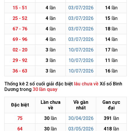
15 - 51
4
lần
03/07/2026
14
lần
25 - 52
4
lần
03/07/2026
15
lần
67 - 76
4
lần
03/07/2026
18
lần
69 - 96
4
lần
03/07/2026
14
lần
02 - 20
3
lần
10/07/2026
17
lần
29 - 92
3
lần
10/07/2026
11
lần
36 - 63
3
lần
10/07/2026
16
lần
Thống kê 2 số cuối giải đặc biệt
lâu chưa về
Xổ số Bình
Dương trong
30 lần quay
Lần chưa
Về gần
Gan cực
Đặc biệt
về
nhất
đại
75
30
lần
30/04/2026
391
lần
64
30
lần
03/05/2026
418
lần