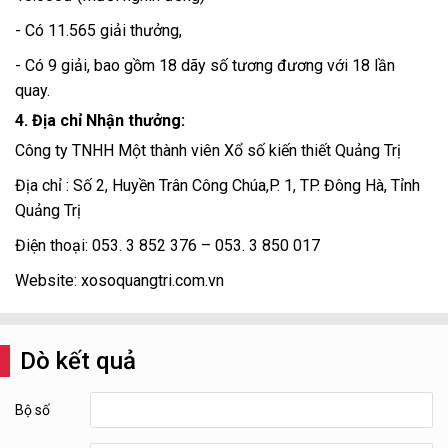
- Có 11.565 giải thưởng,
- Có 9 giải, bao gồm 18 dãy số tương đương với 18 lần
quay.
4. Địa chỉ Nhận thưởng:
Công ty TNHH Một thành viên Xổ số kiến thiết Quảng Trị
Địa chỉ : Số 2, Huyền Trân Công Chúa,P. 1, TP. Đông Hà, Tỉnh
Quảng Trị
Điện thoại: 053. 3 852 376 – 053. 3 850 017
Website: xosoquangtri.com.vn
Dò kết quả
Bộ số