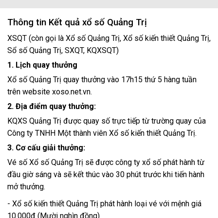
Thông tin Kết quả xổ số Quảng Trị
XSQT (còn gọi là Xổ số Quảng Trị, Xổ số kiến thiết Quảng Trị,
Sổ số Quảng Trị, SXQT, KQXSQT)
1. Lịch quay thưởng
Xổ số Quảng Trị quay thưởng vào 17h15 thứ 5 hàng tuần
trên website xoso.net.vn.
2. Địa điểm quay thưởng:
KQXS Quảng Trị được quay số trực tiếp từ trường quay của
Công ty TNHH Một thành viên Xổ số kiến thiết Quảng Trị.
3. Cơ cấu giải thưởng:
Vé số Xổ số Quảng Trị sẽ được công ty xổ số phát hành từ
đầu giờ sáng và sẽ kết thúc vào 30 phút trước khi tiến hành
mở thưởng.
- Xổ số kiến thiết Quảng Trị phát hành loại vé với mệnh giá
10.000đ (Mười nghìn đồng)