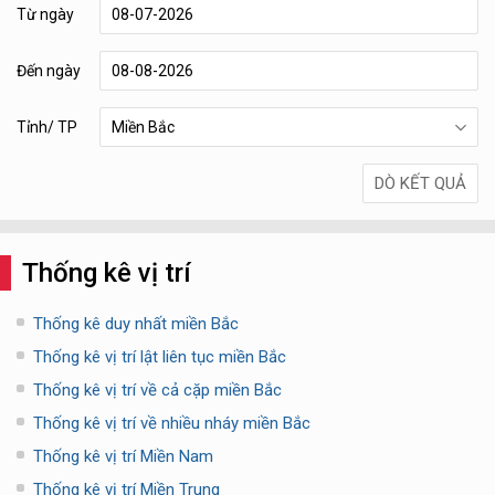
Từ ngày
Đến ngày
Tỉnh/ TP
Thống kê vị trí
Thống kê duy nhất miền Bắc
Thống kê vị trí lật liên tục miền Bắc
Thống kê vị trí về cả cặp miền Bắc
Thống kê vị trí về nhiều nháy miền Bắc
Thống kê vị trí Miền Nam
Thống kê vị trí Miền Trung