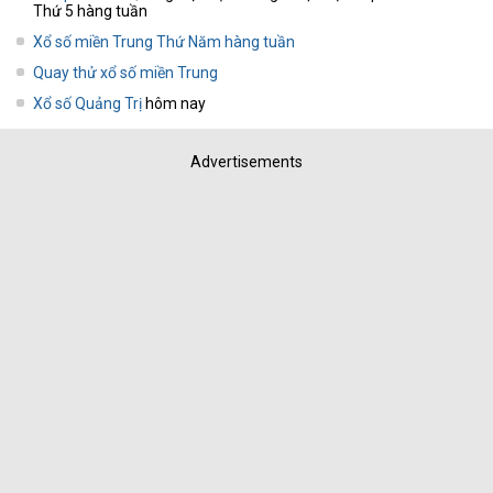
Thứ 5 hàng tuần
Xổ số miền Trung Thứ Năm hàng tuần
Quay thử xổ số miền Trung
Xổ số Quảng Trị
hôm nay
Advertisements