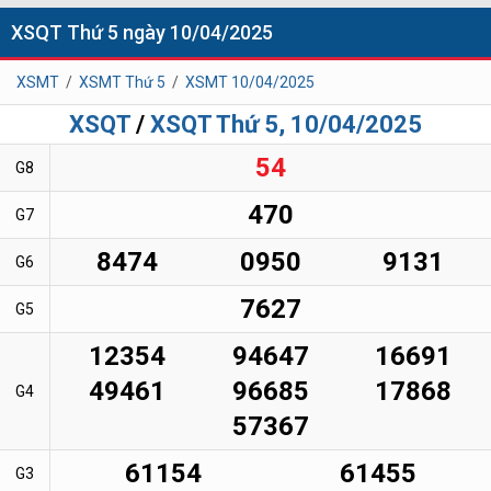
XSQT Thứ 5 ngày 10/04/2025
XSMT
XSMT Thứ 5
XSMT 10/04/2025
XSQT
/
XSQT Thứ 5, 10/04/2025
54
G8
470
G7
8474
0950
9131
G6
7627
G5
12354
94647
16691
49461
96685
17868
G4
57367
61154
61455
G3