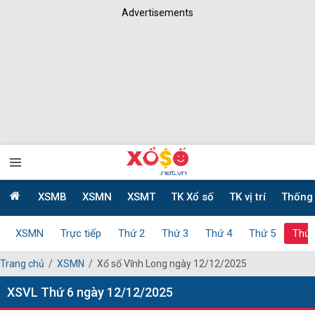
Advertisements
XSMB
XSMN
XSMT
TK Xổ số
TK vị trí
Thống
XSMN
Trực tiếp
Thứ 2
Thứ 3
Thứ 4
Thứ 5
Thứ 
Trang chủ
XSMN
Xổ số Vĩnh Long ngày 12/12/2025
XSVL Thứ 6 ngày 12/12/2025