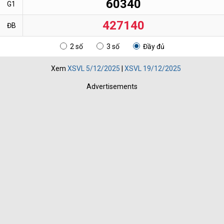
60340
G1
427140
ĐB
2 số
3 số
Đầy đủ
Xem
XSVL 5/12/2025
|
XSVL 19/12/2025
Advertisements