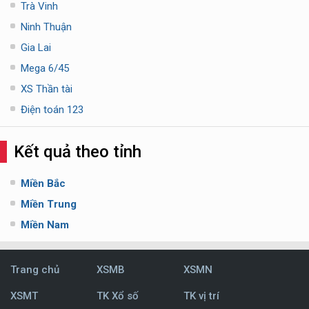
Trà Vinh
Ninh Thuận
Gia Lai
Mega 6/45
XS Thần tài
Điện toán 123
Kết quả theo tỉnh
Miền Bắc
Miền Trung
Miền Nam
Trang chủ
XSMB
XSMN
XSMT
TK Xổ số
TK vị trí