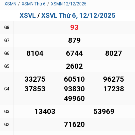
XSMN
XSMN Thứ 6
XSMN 12/12/2025
XSVL
/
XSVL Thứ 6, 12/12/2025
93
G8
879
G7
8104
6744
8027
G6
2602
G5
33275
60510
96275
37853
93830
17238
G4
49960
13403
53969
G3
71620
G2