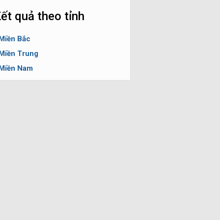
ết quả theo tỉnh
Miền Bắc
Miền Trung
Miền Nam