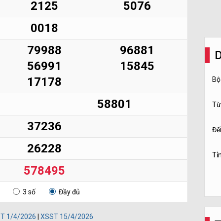
2125
5076
0018
79988
96881
D
56991
15845
17178
Bộ
58801
Từ
37236
Đế
26228
Tỉ
578495
3 số
Đầy đủ
T 1/4/2026
|
XSST 15/4/2026