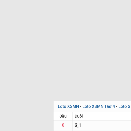
Loto XSMN
-
Loto XSMN Thứ 4
-
Loto S
Đầu
Đuôi
3,1
0