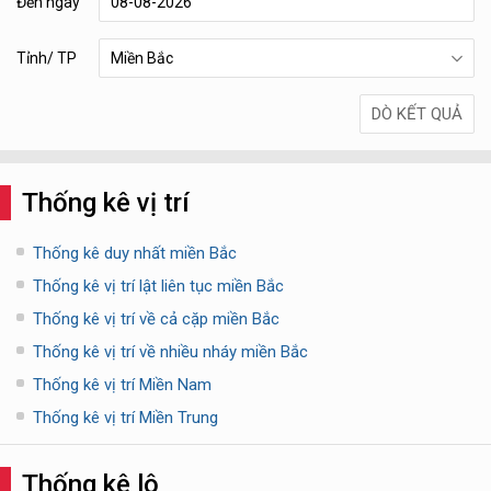
Đến ngày
Tỉnh/ TP
Thống kê vị trí
Thống kê duy nhất miền Bắc
Thống kê vị trí lật liên tục miền Bắc
Thống kê vị trí về cả cặp miền Bắc
Thống kê vị trí về nhiều nháy miền Bắc
Thống kê vị trí Miền Nam
Thống kê vị trí Miền Trung
Thống kê lô