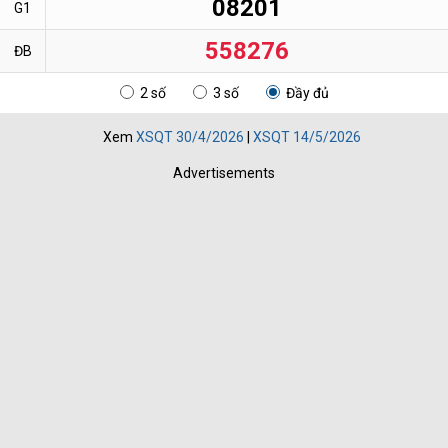
08201
G1
558276
ĐB
2 số
3 số
Đầy đủ
Xem
XSQT 30/4/2026
|
XSQT 14/5/2026
Advertisements