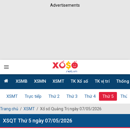
Advertisements
XSMB
XSMN
XSMT
TK Xổ số
TK vị trí
Thống
XSMT
Trực tiếp
Thứ 2
Thứ 3
Thứ 4
Thứ 5
Thứ 
Trang chủ
XSMT
Xổ số Quảng Trị ngày 07/05/2026
XSQT Thứ 5 ngày 07/05/2026