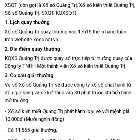
XSQT (còn gọi là Xổ số Quảng Trị, Xổ số kiến thiết Quảng Trị,
Sổ số Quảng Trị, SXQT, KQXSQT)
1. Lịch quay thưởng
Xổ số Quảng Trị quay thưởng vào 17h15 thứ 5 hàng tuần
trên website xoso.net.vn.
2. Địa điểm quay thưởng:
KQXS Quảng Trị được quay số trực tiếp từ trường quay của
Công ty TNHH Một thành viên Xổ số kiến thiết Quảng Trị.
3. Cơ cấu giải thưởng:
Vé số Xổ số Quảng Trị sẽ được công ty xổ số phát hành từ
đầu giờ sáng và sẽ kết thúc vào 30 phút trước khi tiến hành
mở thưởng.
- Xổ số kiến thiết Quảng Trị phát hành loại vé với mệnh giá
10.000đ (Mười nghìn đồng)
- Có 11.565 giải thưởng,