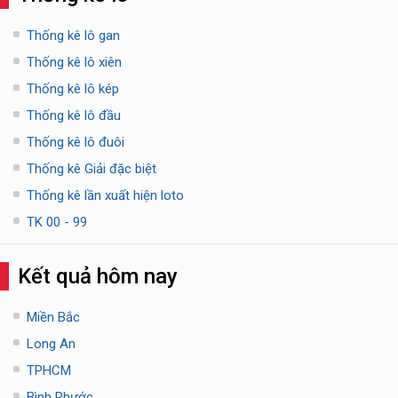
Thống kê lô gan
Thống kê lô xiên
Thống kê lô kép
Thống kê lô đầu
Thống kê lô đuôi
Thống kê Giải đặc biệt
Thống kê lần xuất hiện loto
TK 00 - 99
Kết quả hôm nay
Miền Bắc
Long An
TPHCM
Bình Phước