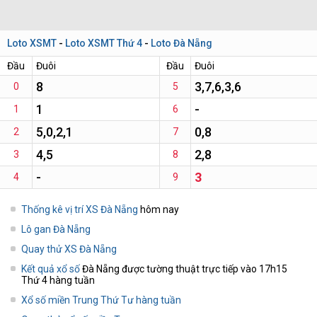
Loto XSMT
-
Loto XSMT Thứ 4
-
Loto Đà Nẵng
Đầu
Đuôi
Đầu
Đuôi
8
3,7,6,3,6
0
5
1
-
1
6
5,0,2,1
0,8
2
7
4,5
2,8
3
8
-
3
4
9
Thống kê vị trí XS Đà Nẵng
hôm nay
Lô gan Đà Nẵng
Quay thử XS Đà Nẵng
Kết quả xổ số
Đà Nẵng được tường thuật trực tiếp vào 17h15
Thứ 4 hàng tuần
Xổ số miền Trung Thứ Tư hàng tuần