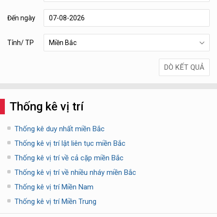
Đến ngày
Tỉnh/ TP
Thống kê vị trí
Thống kê duy nhất miền Bắc
Thống kê vị trí lật liên tục miền Bắc
Thống kê vị trí về cả cặp miền Bắc
Thống kê vị trí về nhiều nháy miền Bắc
Thống kê vị trí Miền Nam
Thống kê vị trí Miền Trung