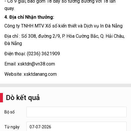
- Có 9 giải, bao gồm 18 dãy số tương đương với 18 lần
quay.
4. Địa chỉ Nhận thưởng:
Công ty TNHH MTV Xổ số kiến thiết và Dịch vụ In Đà Nẵng
Địa chỉ : Số 308, đường 2/9, P. Hòa Cường Bắc, Q. Hải Châu,
Đà Nẵng
Điện thoại: (0236) 3621909
Email: xsktdn@vn38.com
Website: xsktdanang.com
Dò kết quả
Bộ số
Từ ngày