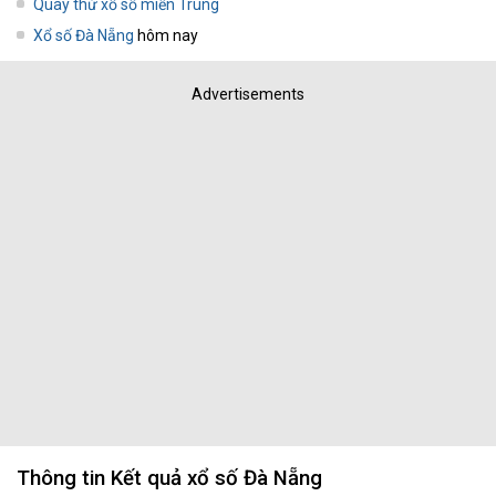
Quay thử xổ số miền Trung
Xổ số Đà Nẵng
hôm nay
Advertisements
Thông tin Kết quả xổ số Đà Nẵng