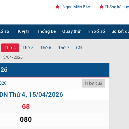
Lô gan Miền Bắc
Thống kê duy
Xổ số
TK vị trí
Thống kê
Quay thử
Tin xổ số
Sổ kết q
Thứ 4
Thứ 5
Thứ 6
Thứ 7
CN
y 15/04/2026
026
026
In kết quả
DN Thứ 4, 15/04/2026
68
080