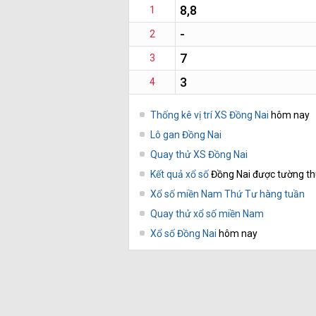
8,8
1
-
2
7
3
3
4
Thống kê vị trí XS Đồng Nai
hôm nay
Lô gan Đồng Nai
Quay thử XS Đồng Nai
Kết quả xổ số
Đồng Nai được tường thu
Xổ số miền Nam Thứ Tư hàng tuần
Quay thử xổ số miền Nam
Xổ số Đồng Nai
hôm nay