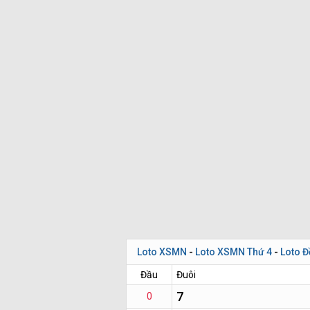
Loto XSMN
-
Loto XSMN Thứ 4
-
Loto Đ
Đầu
Đuôi
7
0