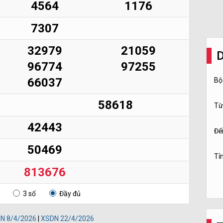
4564
1176
7307
32979
21059
D
96774
97255
66037
Bộ
58618
Từ
42443
Đế
50469
Tỉ
813676
3 số
Đầy đủ
N 8/4/2026
|
XSDN 22/4/2026