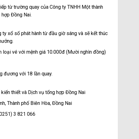
iếp từ trường quay của Công ty TNHH Một thành
g hợp Đồng Nai.
ty xổ số phát hành từ đầu giờ sáng và sẽ kết thúc
thưởng.
nh loại vé với mệnh giá 10.000đ (Mười nghìn đồng)
g đương với 18 lần quay.
kiến thiết và Dịch vụ tổng hợp Đồng Nai
inh, Thành phố Biên Hòa, Đồng Nai
 (0251) 3 821 066