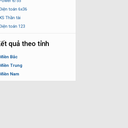
Power 6/55
Điện toán 6x36
XS Thần tài
Điện toán 123
ết quả theo tỉnh
Miền Bắc
Miền Trung
Miền Nam