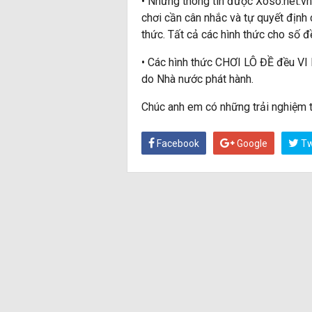
• Những thông tin được Xoso.net.v
chơi cần cân nhắc và tự quyết định
thức. Tất cả các hình thức cho số 
• Các hình thức CHƠI LÔ ĐỀ đều VI
do Nhà nước phát hành.
Chúc anh em có những trải nghiệm th
Facebook
Google
Tw