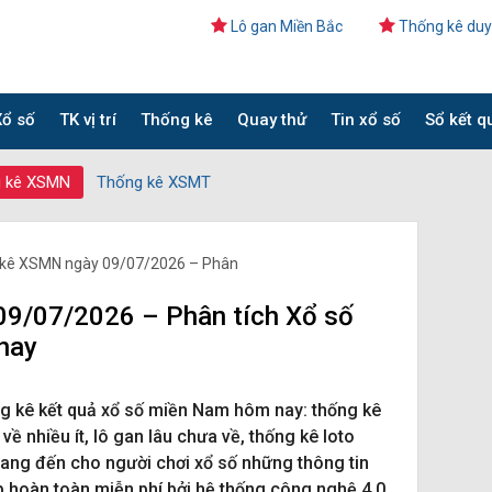
Lô gan Miền Bắc
Thống kê duy
Xổ số
TK vị trí
Thống kê
Quay thử
Tin xổ số
Sổ kết q
 kê XSMN
Thống kê XSMT
kê XSMN ngày 09/07/2026 – Phân
9/07/2026 – Phân tích Xổ số
nay
 kê kết quả xổ số miền Nam hôm nay: thống kê
 về nhiều ít, lô gan lâu chưa về, thống kê loto
ang đến cho người chơi xổ số những thông tin
 hoàn toàn miễn phí bởi hệ thống công nghệ 4.0