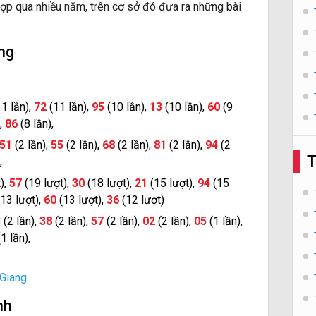
hợp qua nhiều năm, trên cơ sở đó đưa ra những bài
ng
1 lần),
72
(11 lần),
95
(10 lần),
13
(10 lần),
60
(9
),
86
(8 lần),
51
(2 lần),
55
(2 lần),
68
(2 lần),
81
(2 lần),
94
(2
T
,
),
57
(19 lượt),
30
(18 lượt),
21
(15 lượt),
94
(15
13 lượt),
60
(13 lượt),
36
(12 lượt)
3
(2 lần),
38
(2 lần),
57
(2 lần),
02
(2 lần),
05
(1 lần),
1 lần),
 Giang
nh