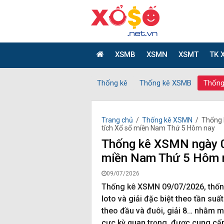
XSMB
XSMN
XSMT
TK 
Thống kê
Thống kê XSMB
Thống
Trang chủ
Thống kê XSMN
Thống 
tích Xổ số miền Nam Thứ 5 Hôm nay
Thống kê XSMN ngày 0
miền Nam Thứ 5 Hôm 
09/07/2026
Thống kê XSMN 09/07/2026, thống
loto và giải đặc biệt theo tần suất
theo đầu và đuôi, giải 8… nhằm m
cực kỳ quan trọng, được cung cấp