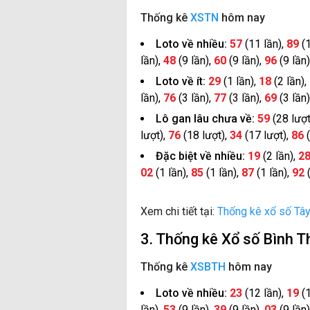
Thống kê
XSTN
hôm nay
Loto về nhiều:
57
(11 lần),
89
(1
lần),
48
(9 lần),
60
(9 lần),
96
(9 lần
Loto về ít:
29
(1 lần),
18
(2 lần),
lần),
76
(3 lần),
77
(3 lần),
69
(3 lần)
Lô gan lâu chưa về:
59
(28 lượt
lượt),
76
(18 lượt),
34
(17 lượt),
86
(
Đặc biệt về nhiều:
19
(2 lần),
2
02
(1 lần),
85
(1 lần),
87
(1 lần),
92
(
Xem chi tiết tại:
Thống kê xổ số Tây
3. Thống kê Xổ số Bình 
Thống kê
XSBTH
hôm nay
Loto về nhiều:
23
(12 lần),
19
(1
lần),
53
(9 lần),
39
(9 lần),
03
(9 lần