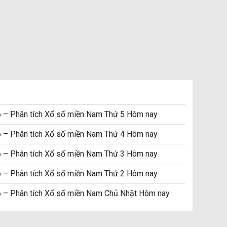
– Phân tích Xổ số miền Nam Thứ 5 Hôm nay
– Phân tích Xổ số miền Nam Thứ 4 Hôm nay
– Phân tích Xổ số miền Nam Thứ 3 Hôm nay
– Phân tích Xổ số miền Nam Thứ 2 Hôm nay
– Phân tích Xổ số miền Nam Chủ Nhật Hôm nay