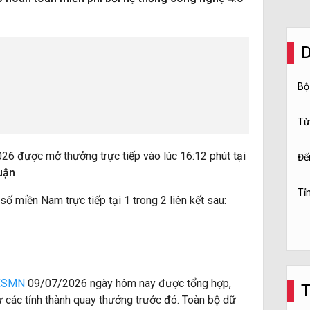
D
Bộ
Từ
 được mở thưởng trực tiếp vào lúc 16:12 phút tại
Đế
uận
.
Tỉ
số miền Nam trực tiếp tại 1 trong 2 liên kết sau:
 XSMN
09/07/2026 ngày hôm nay được tổng hợp,
T
 các tỉnh thành quay thưởng trước đó. Toàn bộ dữ