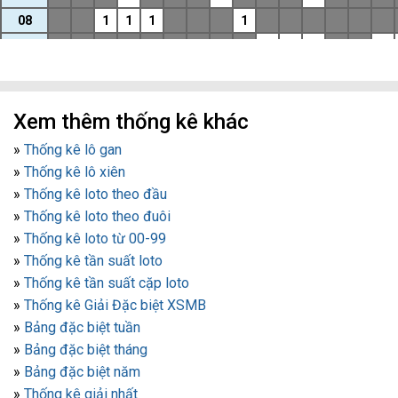
08
1
1
1
1
09
1
1
1
1
10
2
1
2
11
1
1
1
1
1
Xem thêm thống kê khác
12
1
13
1
1
»
Thống kê lô gan
14
1
1
»
Thống kê lô xiên
»
Thống kê loto theo đầu
15
1
1
1
»
Thống kê loto theo đuôi
16
1
1
2
1
»
Thống kê loto từ 00-99
17
1
1
2
1
1
2
»
Thống kê tần suất loto
18
1
1
1
»
Thống kê tần suất cặp loto
19
1
1
1
1
»
Thống kê Giải Đặc biệt XSMB
20
1
1
1
»
Bảng đặc biệt tuần
21
1
1
1
»
Bảng đặc biệt tháng
22
1
1
1
1
2
2
»
Bảng đặc biệt năm
»
Thống kê giải nhất
23
1
1
1
1