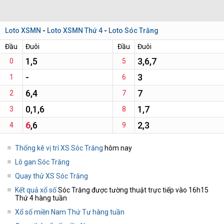
Loto XSMN
-
Loto XSMN Thứ 4
-
Loto Sóc Trăng
Đầu
Đuôi
Đầu
Đuôi
1,5
3,6,7
0
5
-
3
1
6
6,4
7
2
7
0,1,6
1,7
3
8
6
,6
2,3
4
9
Thống kê vị trí XS Sóc Trăng
hôm nay
Lô gan Sóc Trăng
Quay thử XS Sóc Trăng
Kết quả xổ số
Sóc Trăng được tường thuật trực tiếp vào 16h15
Thứ 4 hàng tuần
Xổ số miền Nam Thứ Tư hàng tuần