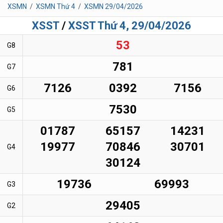
XSMN
XSMN Thứ 4
XSMN 29/04/2026
XSST
/
XSST Thứ 4, 29/04/2026
53
G8
781
G7
7126
0392
7156
G6
7530
G5
01787
65157
14231
19977
70846
30701
G4
30124
19736
69993
G3
29405
G2